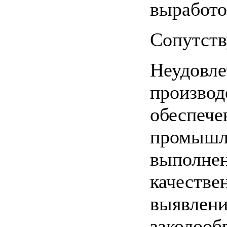
выработо
Сопутст
Неудовле
производ
обеспече
промышле
выполнен
качестве
выявлени
заколооб