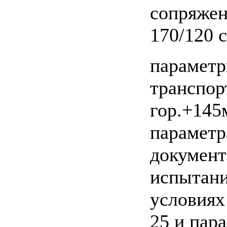
сопряжен
170/120 с
параметр
транспор
гор.+145
параметр
докумен
испытани
условиях
25 и пар