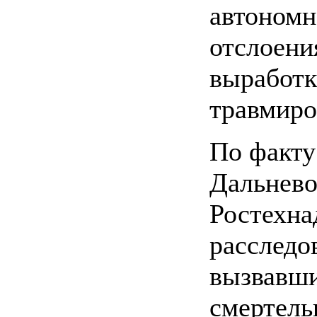
автономно
отслоени
выработк
травмиро
По факту
Дальнево
Ростехна
расследо
вызвавши
смертель