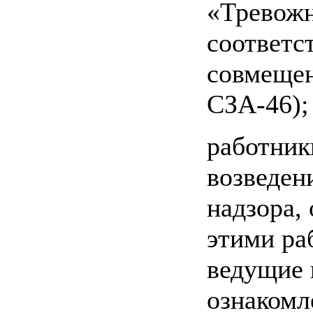
«Тревожн
соответс
совмещен
СЗА-46);
работник
возведен
надзора,
этими ра
ведущие 
ознакомл