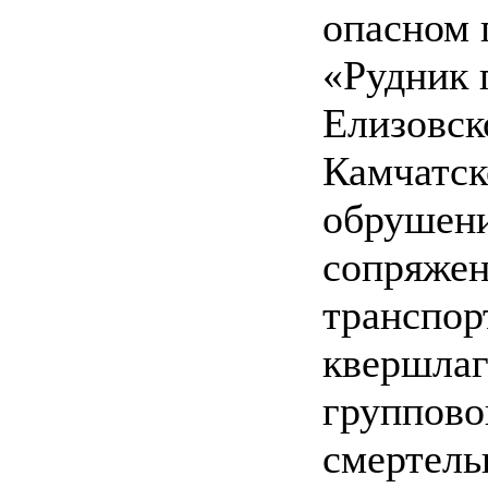
опасном 
«Рудник 
Елизовск
Камчатско
обрушени
сопряжен
транспор
квершлаг
группово
смертель