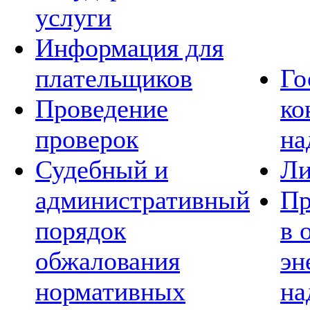
услуги
Информация для
плательщиков
Го
Проведение
ко
проверок
на
Судебный и
Ли
административный
Пр
порядок
в 
обжалования
эн
нормативных
на