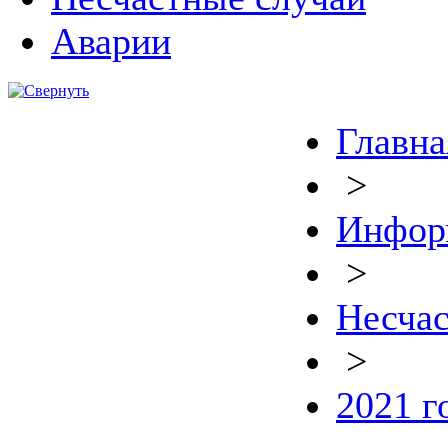
Аварии
Главна
>
Инфор
>
Несчас
>
2021 г