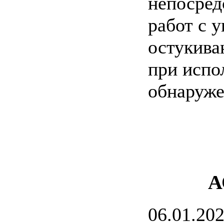
непосред
работ с 
остукива
при испо
обнаруже
А
06.01.20