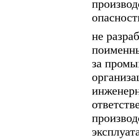
производ
опасност
не разра
поименны
за промы
организа
инженерн
ответств
производ
эксплуат