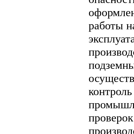
оформлен
работы н
эксплуат
производ
подземны
осуществ
контроль
промышле
проверок
производ