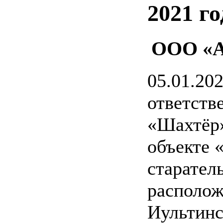
2021 го
ООО «А
05.01.20
ответств
«Шахтёр»
объекте 
старател
располож
Иультинс