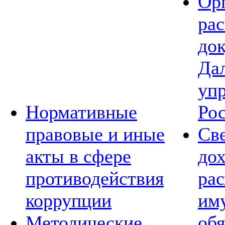
Ор
ра
до
Да
уп
Нормативные
Ро
правовые и иные
Св
акты в сфере
дох
противодействия
рас
коррупции
им
Методические
обя