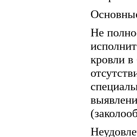
Основны
Не полно
исполнит
кровли в
отсутств
специаль
выявлени
(заколоо
Неудовле