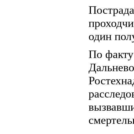
Пострада
проходчи
один пол
По факту
Дальнево
Ростехна
расследо
вызвавши
смертель