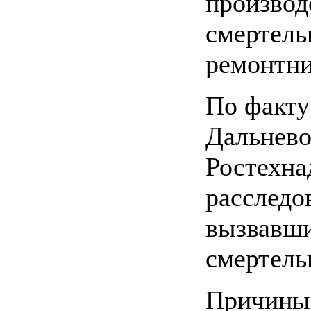
производ
смертель
ремонтни
По факту
Дальнево
Ростехна
расследо
вызвавши
смертель
Причины,