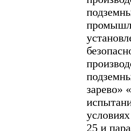
подземны
промышл
установл
безопасн
производ
подземн
зарево»
испытани
условиях
25 и пар