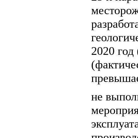
месторож
разработ
геологиче
2020 год
(фактиче
превышае
не выпо
мероприя
эксплуат
производ