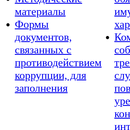
материалы
им
Формы
хар
документов,
Ко
связанных с
со
противодействием
тре
коррупции, для
сл
заполнения
по
ур
ко
ин