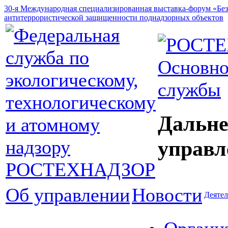
30-я Международная специализированная выставка-форум «Без
антитеррористической защищенности поднадзорных объектов
Основно
службы
Дальне
управл
Об управлении
Новости
Деятел