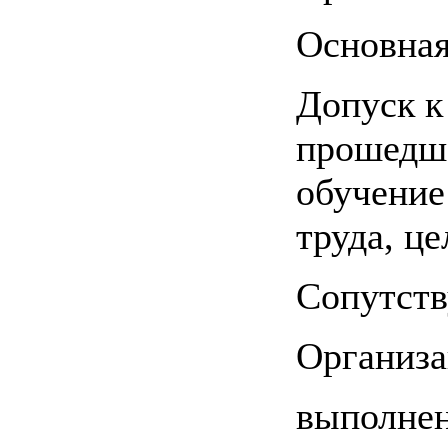
Основная
Допуск к
прошедше
обучение
труда, ц
Сопутст
Организ
выполнен