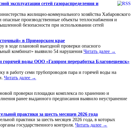
сной эксплуатации сетей газораспределения и
 министерства жилищно-коммунального хозяйства Хабаровского
и опасные производственные объекты теплоснабжения и
ышленной безопасности при использовании сетей
осточный» в Приморском крае
ру в ходе плановой выездной проверки опасного
льный комбинат» выявило 54 нарушения
Читать далее →
 и горячей воды ООО «Газпром переработка Благовещенск»
ку в работу семи трубопроводов пара и горячей воды на
и.
Читать далее →
лановой проверки площадки комплекса по хранению и
лнения ранее выданного предписания выявило неустранение
льной практики за шесть месяцев 2026 года
ьной практики за шесть месяцев 2026 года, в которых
 органы государственного контроля.
Читать далее →