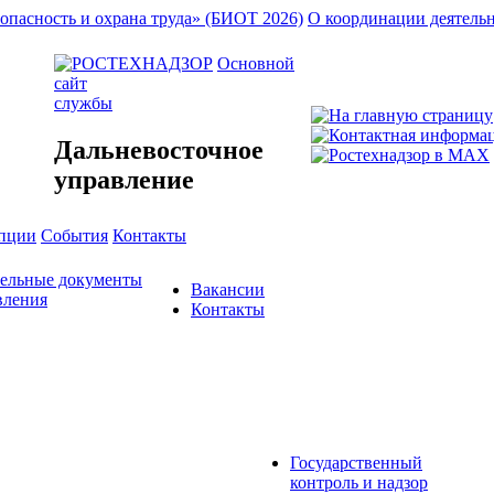
опасность и охрана труда» (БИОТ 2026)
О координации деятель
Основной
сайт
службы
Дальневосточное
управление
упции
События
Контакты
тельные документы
Вакансии
вления
Контакты
Государственный
контроль и надзор