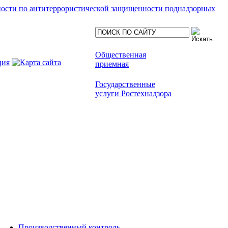
ности по антитеррористической защищенности поднадзорных
Общественная
приемная
Государственные
услуги Ростехнадзора
Производственный контроль