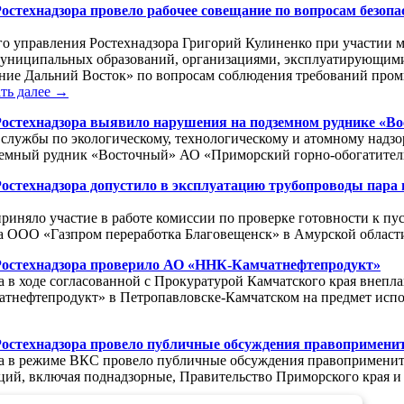
остехнадзора провело рабочее совещание по вопросам безопа
го управления Ростехнадзора Григорий Кулиненко при участии
 муниципальных образований, организациями, эксплуатирующим
ение Дальний Восток» по вопросам соблюдения требований пром
ть далее →
Ростехнадзора выявило нарушения на подземном руднике «В
службы по экологическому, технологическому и атомному надзо
одземный рудник «Восточный» АО «Приморский горно-обогатите
Ростехнадзора допустило в эксплуатацию трубопроводы пара
риняло участие в работе комиссии по проверке готовности к пус
са ООО «Газпром переработка Благовещенск» в Амурской област
Ростехнадзора проверило АО «ННК-Камчатнефтепродукт»
а в ходе согласованной с Прокуратурой Камчатского края внеп
тнефтепродукт» в Петропавловске-Камчатском на предмет испо
остехнадзора провело публичные обсуждения правопримените
а в режиме ВКС провело публичные обсуждения правоприменител
аций, включая поднадзорные, Правительство Приморского края и