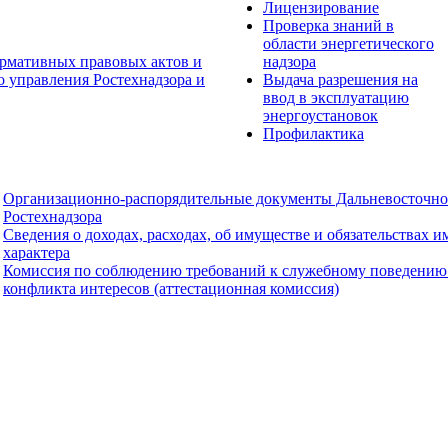
Лицензирование
Проверка знаний в
области энергетического
рмативных правовых актов и
надзора
о управления Ростехнадзора и
Выдача разрешения на
ввод в эксплуатацию
энергоустановок
Профилактика
Организационно-распорядительные документы Дальневосточно
Ростехнадзора
Сведения о доходах, расходах, об имуществе и обязательствах 
характера
Комиссия по соблюдению требований к служебному поведению
конфликта интересов (аттестационная комиссия)