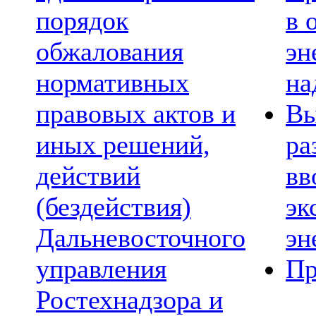
порядок
в 
обжалования
эн
нормативных
на
правовых актов и
Вы
иных решений,
ра
действий
вв
(бездействия)
эк
Дальневосточного
эн
управления
Пр
Ростехнадзора и