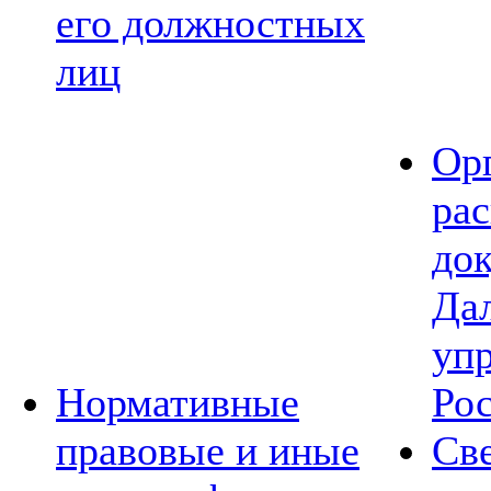
его должностных
лиц
Ор
ра
до
Да
уп
Нормативные
Ро
правовые и иные
Св