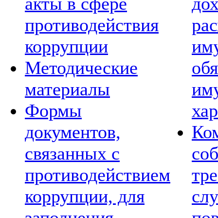
акты в сфере
дох
противодействия
рас
коррупции
им
Методические
обя
материалы
им
Формы
хар
документов,
Ко
связанных с
со
противодействием
тре
коррупции, для
сл
заполнения
по