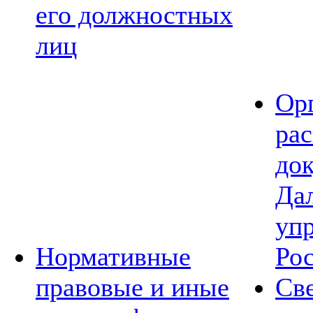
его должностных
лиц
Ор
ра
до
Да
уп
Нормативные
Ро
правовые и иные
Св