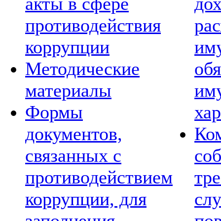
акты в сфере
дох
противодействия
рас
коррупции
им
Методические
обя
материалы
им
Формы
хар
документов,
Ко
связанных с
со
противодействием
тре
коррупции, для
сл
заполнения
по