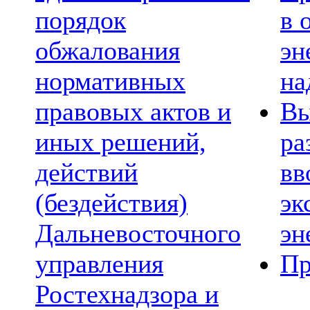
порядок
в 
обжалования
эн
нормативных
на
правовых актов и
Вы
иных решений,
ра
действий
вв
(бездействия)
эк
Дальневосточного
эн
управления
Пр
Ростехнадзора и