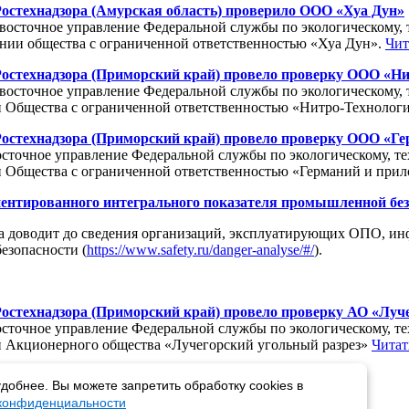
Ростехнадзора (Амурская область) проверило ООО «Хуа Дун»
евосточное управление Федеральной службы по экологическому, 
нии общества с ограниченной ответственностью «Хуа Дун».
Чит
Ростехнадзора (Приморский край) провело проверку ООО «Н
евосточное управление Федеральной службы по экологическому, 
 Общества с ограниченной ответственностью «Нитро-Техноло
Ростехнадзора (Приморский край) провело проверку ООО «Г
восточное управление Федеральной службы по экологическому, т
 Общества с ограниченной ответственностью «Германий и при
иентированного интегрального показателя промышленной бе
а доводит до сведения организаций, эксплуатирующих ОПО, ин
езопасности (
https://www.safety.ru/danger-analyse/#/
).
остехнадзора (Приморский край) провело проверку АО «Луч
восточное управление Федеральной службы по экологическому, т
 Акционерного общества «Лучегорский угольный разрез»
Читат
добнее. Вы можете запретить обработку cookies в
 конфиденциальности
|
Конец