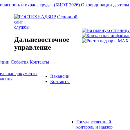
опасность и охрана труда» (БИОТ 2026)
О координации деятель
Основной
сайт
службы
Дальневосточное
управление
упции
События
Контакты
тельные документы
Вакансии
вления
Контакты
Государственный
контроль и надзор