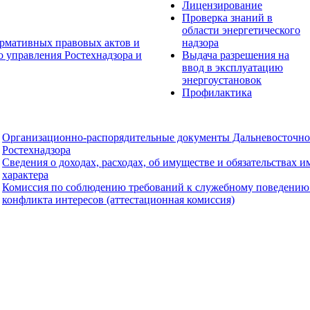
Лицензирование
Проверка знаний в
области энергетического
рмативных правовых актов и
надзора
о управления Ростехнадзора и
Выдача разрешения на
ввод в эксплуатацию
энергоустановок
Профилактика
Организационно-распорядительные документы Дальневосточно
Ростехнадзора
Сведения о доходах, расходах, об имуществе и обязательствах 
характера
Комиссия по соблюдению требований к служебному поведению
конфликта интересов (аттестационная комиссия)