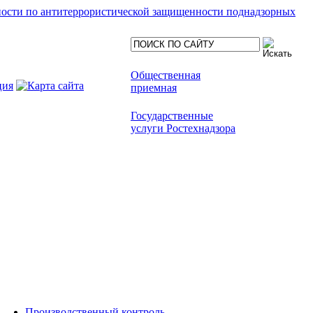
ности по антитеррористической защищенности поднадзорных
Общественная
приемная
Государственные
услуги Ростехнадзора
Производственный контроль