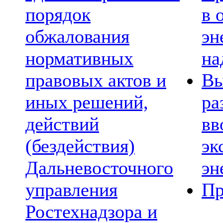
порядок
в 
обжалования
эн
нормативных
на
правовых актов и
Вы
иных решений,
ра
действий
вв
(бездействия)
эк
Дальневосточного
эн
управления
Пр
Ростехнадзора и