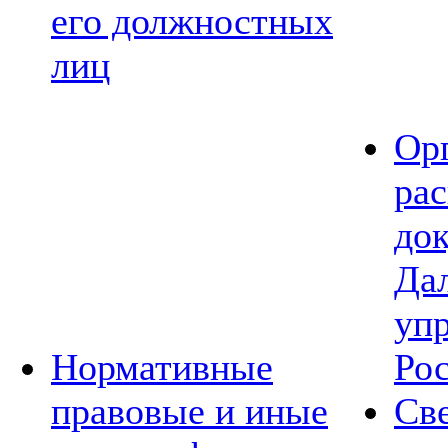
его должностных
лиц
Ор
ра
до
Да
уп
Нормативные
Ро
правовые и иные
Св