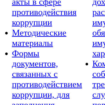
акты в сфере
дох
противодействия
рас
коррупции
им
Методические
обя
материалы
им
Формы
хар
документов,
Ко
связанных с
со
противодействием
тре
коррупции, для
сл
заполнения
по