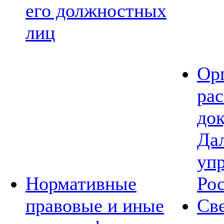
его должностных
лиц
Ор
ра
до
Да
уп
Нормативные
Ро
правовые и иные
Св