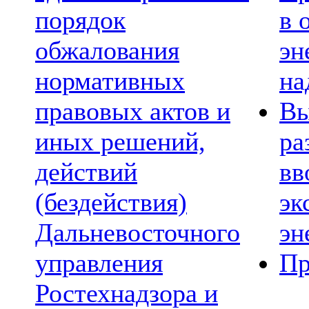
порядок
в 
обжалования
эн
нормативных
на
правовых актов и
Вы
иных решений,
ра
действий
вв
(бездействия)
эк
Дальневосточного
эн
управления
Пр
Ростехнадзора и