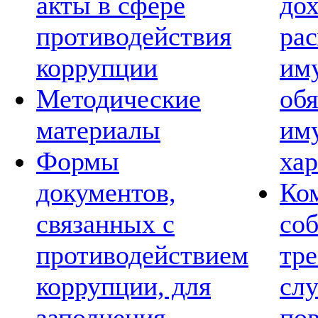
акты в сфере
дох
противодействия
рас
коррупции
им
Методические
обя
материалы
им
Формы
хар
документов,
Ко
связанных с
со
противодействием
тре
коррупции, для
сл
заполнения
по