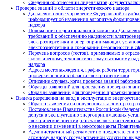
Сведения об отнесении лицензиатов, осуществляющ
Проверка знаний в области энергетического надзора
Дальневосточное управление Федеральной службы 
информирует об изменении алгоритма формировани
надзора
Положение о территориальной комиссии Дальневос
требований к обеспечению надежности электроэнер
электроэнергетики и энергопринимающих установо
электроэнергетики и требований безопасности в с
Перечень вопросов (тестов), применяемых в отра
экологическому, технологическому и атомному надз
надзора
Адреса местонахождения, график работы территори
проверки знаний в области электроэнергетики
Описание случаев, когда проверка знаний работник
Образцы заявлений для проведения проверки знани
Образцы заявлений для проведения проверки знан
Выдача разрешения на ввод в эксплуатацию энергоустан
Образец заявления на получения акта осмотра и ра
Постановление Правительства Российской Федерац
допуск в эксплуатацию энергопринимающих устано
электрической энергии, объектов электросетевого
о внесении изменений в некоторые акты Правител
Административный регламент по предоставлению Ф
атомному надзору государственной услуги по выд