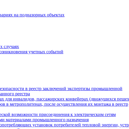
вариях на подназорных объектах
х случаях
возникновения учетных событий
езопасности в реестр заключений экспертизы промышленной
занного реестра
ах для инвалидов, пассажирских конвейерах (движущихся пеше
ров в метрополитенах, после осуществления их монтажа в реестр
еской возможности присоединения к электрическим сетям
ыми материалами промышленного назначения
опотребляющих установок потребителей тепловой энергии, уст