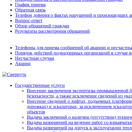
График приема
Обратная связь
Телефон доверия о фактах нарушений и произошедших а
Вопрос-ответ
Обзор обращений граждан
Результаты рассмотрения обращений
Телефоны для приема сообщений об авариях и несчастны
Порядок действий поднадзорных организаций в случае 
Несчастные случаи
Аварии
Государственные услуги
Внесение заключения экспертизы промышленной б
безопасности, а также исключение сведений из ука
Внесение сведений о лифтах, подъемных платформ
дорожках) и эскалаторах, за исключением эскалато
объектов
Выдача заключений о наличии (отсутствии) технич
Выдача разрешений на ведение работ со взрывчат
Выдача разрешений на допуск к эксплуатации тепл