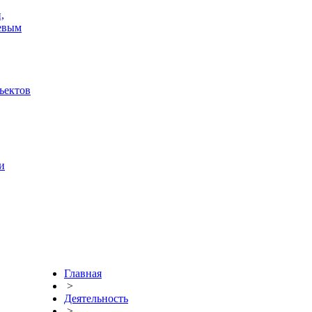
,
тевым
ъектов
и
Главная
>
Деятельность
>