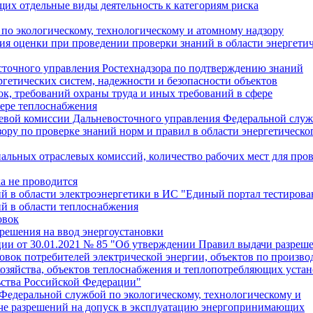
их отдельные виды деятельность к категориям риска
по экологическому, технологическому и атомному надзору
я оценки при проведении проверки знаний в области энергетич
точного управления Ростехнадзора по подтверждению знаний
гетических систем, надежности и безопасности объектов
к, требований охраны труда и иных требований в сфере
фере теплоснабжения
слевой комиссии Дальневосточного управления Федеральной слу
ору по проверке знаний норм и правил в области энергетическо
альных отраслевых комиссий, количество рабочих мест для про
а не проводится
й в области электроэнергетики в ИС "Единый портал тестирова
ий в области теплоснабжения
овок
зрешения на ввод энергоустановки
ии от 30.01.2021 № 85 "Об утверждении Правил выдачи разреш
вок потребителей электрической энергии, объектов по произво
 хозяйства, объектов теплоснабжения и теплопотребляющих устан
ьства Российской Федерации"
едеральной службой по экологическому, технологическому и
аче разрешений на допуск в эксплуатацию энергопринимающих