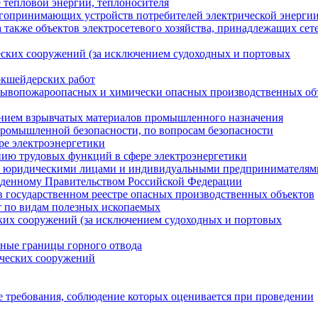
 тепловой энергии, теплоносителя
ргопринимающих устройств потребителей электрической энергии
а также объектов электросетевого хозяйства, принадлежащих се
ских сооружений (за исключением судоходных и портовых
ркшейдерских работ
зрывопожароопасных и химически опасных производственных об
ением взрывчатых материалов промышленного назначения
промышленной безопасности, по вопросам безопасности
ре электроэнергетики
ию трудовых функций в сфере электроэнергетики
ия юридическими лицами и индивидуальными предпринимателям
ржденному Правительством Российской Федерации
в государственном реестре опасных производственных объектов
т по видам полезных ископаемых
ких сооружений (за исключением судоходных и портовых
ные границы горного отвода
ических сооружений
е требования, соблюдение которых оценивается при проведении