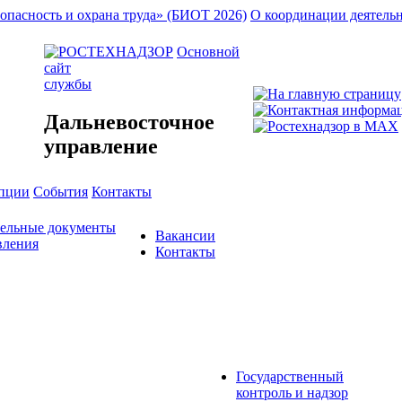
опасность и охрана труда» (БИОТ 2026)
О координации деятель
Основной
сайт
службы
Дальневосточное
управление
упции
События
Контакты
тельные документы
Вакансии
вления
Контакты
Государственный
контроль и надзор