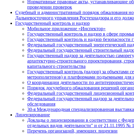
Нормативные правовые акты, устанавливающие обя
проведении проверок
Судебный и административный порядок обжалования нор
Дальневосточного управления Ростехнадзора и его дол
Государственный контроль и надзор
Мобильное приложение «Инспектор»
Государственный контроль и надзор в сфере пром
Государственный контроль и надзор безопасности
Федеральный государственный энергетический над
Федеральный государственный строительный надз
Государственный надзор за деятельностью саморе
архитектурно-строительного проектирования, стро
капитального строительства
Государственный контроль (надзор) за объектами с
метрополитенов) и платформами подъемными для 
О координации деятельности по антитеррористиче
Порядок досудебного обжалования решений органо
Федеральный государственный лицензионный контр
Федеральный государственный надзор за деятельно
обследования
30-я Международная специализированная выставка
Лицензирование
Доклады о лицензировании в соответствии с Феде
отдельных видов деятельности" и от 21.11.1995 №
Перечень организаций, имеющих лицензии