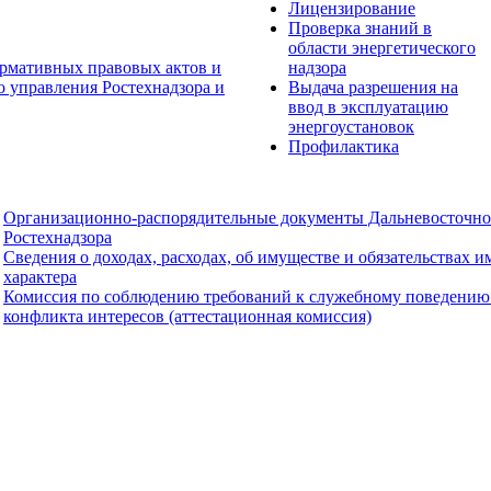
Лицензирование
Проверка знаний в
области энергетического
рмативных правовых актов и
надзора
о управления Ростехнадзора и
Выдача разрешения на
ввод в эксплуатацию
энергоустановок
Профилактика
Организационно-распорядительные документы Дальневосточно
Ростехнадзора
Сведения о доходах, расходах, об имуществе и обязательствах 
характера
Комиссия по соблюдению требований к служебному поведению
конфликта интересов (аттестационная комиссия)