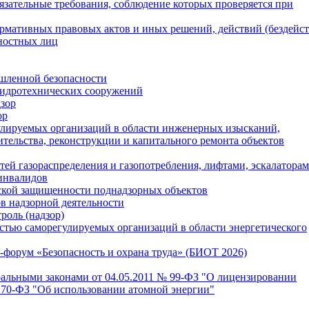
зательные требования, соблюдение которых проверяется при
мативных правовых актов и иных решений, действий (бездейст
жностных лиц
ышленной безопасности
 гидротехнических сооружений
зор
ор
гулируемых организаций в области инженерных изысканий,
ительства, реконструкции и капитального ремонта объектов
етей газораспределения и газопотребления, лифтами, эскалаторам
инвалидов
ской защищенности поднадзорных объектов
в надзорной деятельности
оль (надзор)
стью саморегулируемых организаций в области энергетического
-форум «Безопасность и охрана труда» (БИОТ 2026)
ральными законами от 04.05.2011 № 99-ФЗ "О лицензировании
 170-ФЗ "Об использовании атомной энергии"