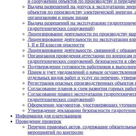
и сооружений объектов по производству и передаче
Выдача разрешений на допуск к эксплуатации эне
объектов по производству электрической энергии, 
организациям и иным лицам
Выдача разрешений на эксплуатацию гидротехниче
гидротехнических сооружений)
Лицензирование деятельности по производству ма
Лицензирование деятельности по эксплуатации в
I, II и III классов опасности
Лицензирование деятельности, связанной с обращ
Организация проведения аттестации по вопросам 
гидротехнических сооружений, безопасности в сфе
Подтверждение готовности работников к выполнен
Прием и учет уведомлений о начале осуществлен
отдельных видов работ и услуг по перечню, утве
Регистрация опасных производственных объектов 
Согласование планов и схем развития горных рабо
Согласование правил эксплуатации гидротехничес
гидротехнических сооружений)
Оформление документов, удостоверяющих уточнен
Утверждение декларации безопасности гидротехн
Информация для плательщиков
Проведение проверок
Перечни правовых актов, содержащие обязательны
мероприятий по контролю