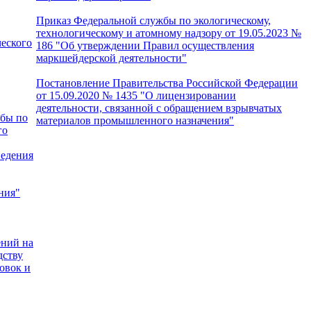
Приказ Федеральной службы по экологическому,
технологическому и атомному надзору от 19.05.2023 №
еского
186 "Об утверждении Правил осуществления
маркшейдерской деятельности"
Постановление Правительства Российской Федерации
от 15.09.2020 № 1435 "О лицензировании
деятельности, связанной с обращением взрывчатых
жбы по
материалов промышленного назначения"
го
ведения
ния"
ений на
дству
овок и