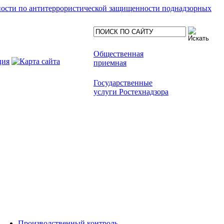
ности по антитеррористической защищенности поднадзорных
Общественная
приемная
Государственные
услуги Ростехнадзора
Производственный контроль