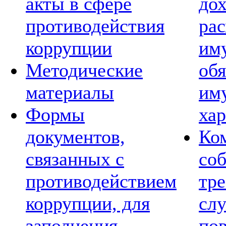
акты в сфере
дох
противодействия
рас
коррупции
им
Методические
обя
материалы
им
Формы
хар
документов,
Ко
связанных с
со
противодействием
тре
коррупции, для
сл
заполнения
по