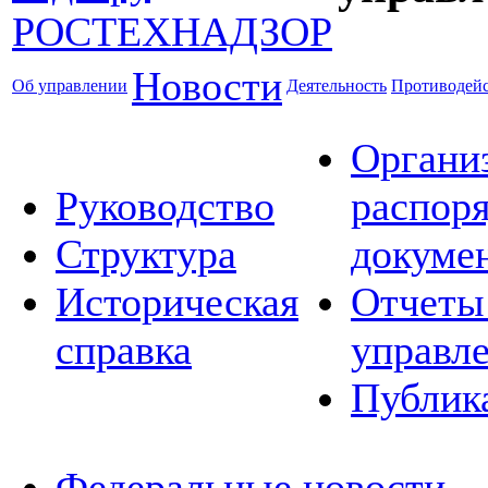
Новости
Об управлении
Деятельность
Противодейс
Органи
Руководство
распор
Структура
докуме
Историческая
Отчеты
справка
управл
Публик
Федеральные новости