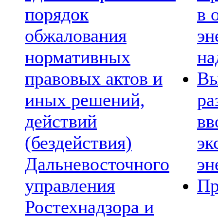
порядок
в 
обжалования
эн
нормативных
на
правовых актов и
Вы
иных решений,
ра
действий
вв
(бездействия)
эк
Дальневосточного
эн
управления
Пр
Ростехнадзора и