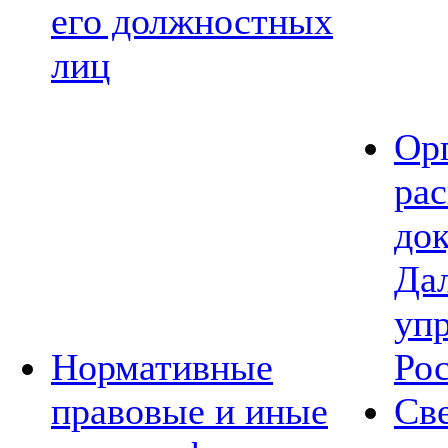
его должностных
лиц
Ор
ра
до
Да
уп
Нормативные
Ро
правовые и иные
Св