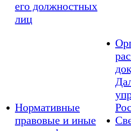
его должностных
лиц
Ор
ра
до
Да
уп
Нормативные
Ро
правовые и иные
Св