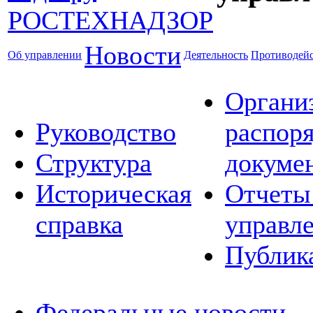
Новости
Об управлении
Деятельность
Противодейс
Органи
Руководство
распор
Структура
докуме
Историческая
Отчеты
справка
управл
Публик
Федеральные новости