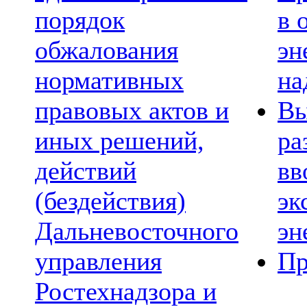
порядок
в 
обжалования
эн
нормативных
на
правовых актов и
Вы
иных решений,
ра
действий
вв
(бездействия)
эк
Дальневосточного
эн
управления
Пр
Ростехнадзора и