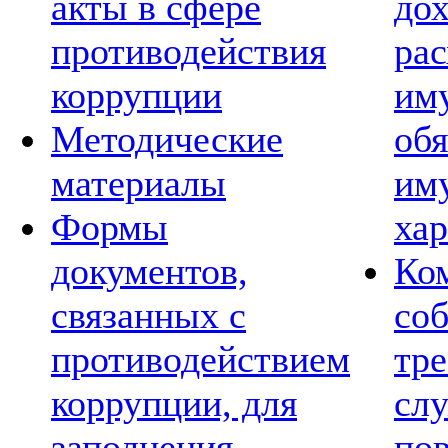
акты в сфере
дох
противодействия
рас
коррупции
им
Методические
обя
материалы
им
Формы
хар
документов,
Ко
связанных с
со
противодействием
тре
коррупции, для
сл
заполнения
по