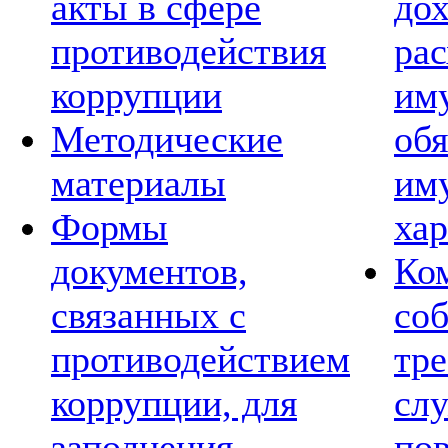
акты в сфере
дох
противодействия
рас
коррупции
им
Методические
обя
материалы
им
Формы
хар
документов,
Ко
связанных с
со
противодействием
тре
коррупции, для
сл
заполнения
по