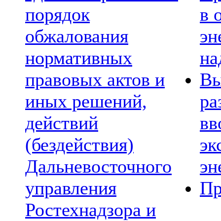
порядок
в 
обжалования
эн
нормативных
на
правовых актов и
Вы
иных решений,
ра
действий
вв
(бездействия)
эк
Дальневосточного
эн
управления
Пр
Ростехнадзора и