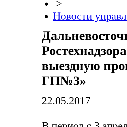
>
Новости управл
Дальневосточ
Ростехнадзор
выездную про
ГП№3»
22.05.2017
В период с 3 апрел