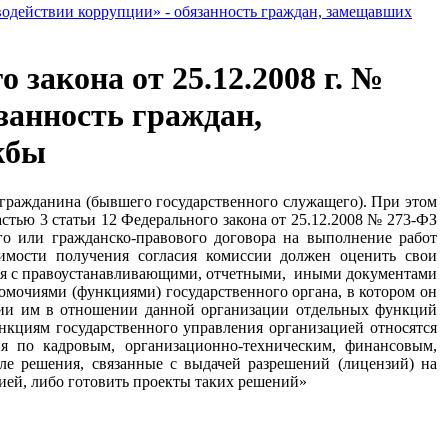
иводействии коррупции» - обязанность граждан, замещавших
 закона от 25.12.2008 г. №
занность граждан,
жбы
 гражданина (бывшего государственного служащего). При этом
стью 3 статьи 12 Федерального закона от 25.12.2008 № 273-ФЗ
го или гражданско-правового договора на выполнение работ
димости получения согласия комиссии должен оценить свои
ься с правоустанавливающими, отчетными, иными документами
омочиями (функциями) государственного органа, в котором он
нии им в отношении данной организации отдельных функций
ункциям государственного управления организацией относятся
я по кадровым, организационно-техническим, финансовым,
е решения, связанные с выдачей разрешений (лицензий) на
ией, либо готовить проекты таких решений»