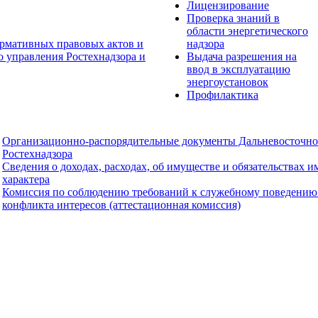
Лицензирование
Проверка знаний в
области энергетического
рмативных правовых актов и
надзора
о управления Ростехнадзора и
Выдача разрешения на
ввод в эксплуатацию
энергоустановок
Профилактика
Организационно-распорядительные документы Дальневосточно
Ростехнадзора
Сведения о доходах, расходах, об имуществе и обязательствах 
характера
Комиссия по соблюдению требований к служебному поведению
конфликта интересов (аттестационная комиссия)