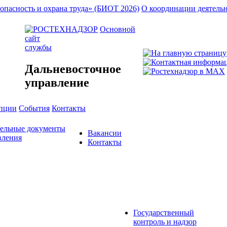
опасность и охрана труда» (БИОТ 2026)
О координации деятель
Основной
сайт
службы
Дальневосточное
управление
упции
События
Контакты
тельные документы
Вакансии
вления
Контакты
Государственный
контроль и надзор