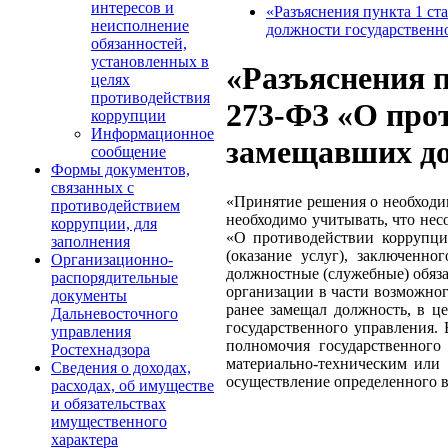
интересов и
«Разъяснения пункта 1 ст
неисполнение
должности государственн
обязанностей,
установленных в
«Разъяснения п
целях
противодействия
273-ФЗ «О прот
коррупции
Информационное
замещавших до
сообщение
Формы документов,
связанных с
«Принятие решения о необходим
противодействием
необходимо учитывать, что нес
коррупции, для
«О противодействии коррупции
заполнения
(оказание услуг), заключенн
Организационно-
должностные (служебные) обяз
распорядительные
организации в части возможног
документы
ранее замещал должность, в 
Дальневосточного
государственного управления. 
управления
полномочия государственного
Ростехнадзора
материально-техническим или
Сведения о доходах,
осуществление определенного в
расходах, об имуществе
и обязательствах
имущественного
характера