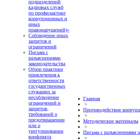
подразделений
кадровых служб
по профилактике
коррупционных и
иных
правонарушений)»
Соблюдение иных
запретов и
ограничений
Письма с
разъяснениями
законодательства
Обзор практики
привлечения к
ответственности
государственных
служащих за
несоблюдение
Главная
ограничений и
>
запретов,
Противодействие корруп
требований о
>
предотвращении
Методические материалы
или о
>
урегулировании
Письма с разъяснениями з
конфликта
>