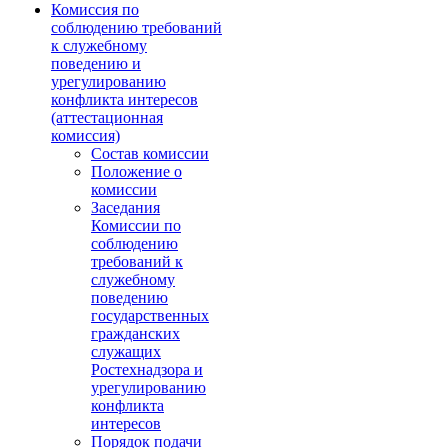
Комиссия по
соблюдению требований
к служебному
поведению и
урегулированию
конфликта интересов
(аттестационная
комиссия)
Состав комиссии
Положение о
комиссии
Заседания
Комиссии по
соблюдению
требований к
служебному
поведению
государственных
гражданских
служащих
Ростехнадзора и
урегулированию
конфликта
интересов
Порядок подачи