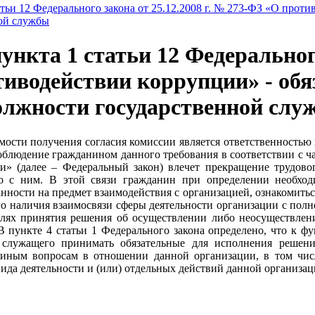
атьи 12 Федерального закона от 25.12.2008 г. № 273-ФЗ «О прот
ой службы
ункта 1 статьи 12 Федерального
иводействии коррупции» - обя
лжности государственной слу
ости получения согласия комиссии является ответственностью
облюдение гражданином данного требования в соответствии с ча
» (далее – Федеральный закон) влечет прекращение трудово
ого с ним. В этой связи гражданин при определении необхо
анности на предмет взаимодействия с организацией, ознакомит
о наличия взаимосвязи сферы деятельности организации с полн
целях принятия решения об осуществлении либо неосуществле
В пункте 4 статьи 1 Федерального закона определено, что к ф
 служащего принимать обязательные для исполнения решени
 иным вопросам в отношении данной организации, в том числ
ида деятельности и (или) отдельных действий данной организац