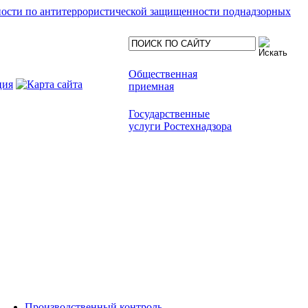
ности по антитеррористической защищенности поднадзорных
Общественная
приемная
Государственные
услуги Ростехнадзора
Производственный контроль