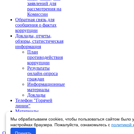
заявлений для
рассмотрения на
Комиссии
Обратная связь для
сообщения о фактах
коррупции
Доклады, отчеты,
обзоры, статистическая
информация
План
противодействия
коррупции
Результаты
онлайн-опроса
граждан
Информационные
материалы
Доклады
Телефон "Горячей
линии"
Материалы
антикоррупционного
Мы обрабатываем cookies, чтобы пользоваться сайтом было у
просвещения
настройках браузера. Пожалуйста, ознакомьтесь с
политикой
Об управлении
Новости
Деятельность
Противодействие корру
Принять