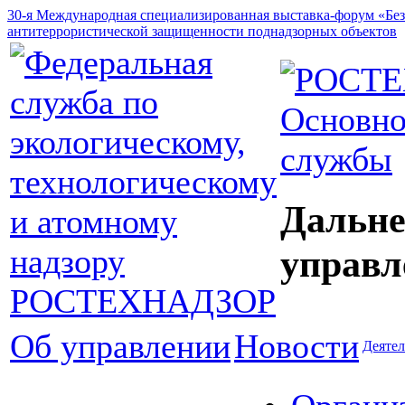
30-я Международная специализированная выставка-форум «Без
антитеррористической защищенности поднадзорных объектов
Основно
службы
Дальне
управл
Об управлении
Новости
Деятел