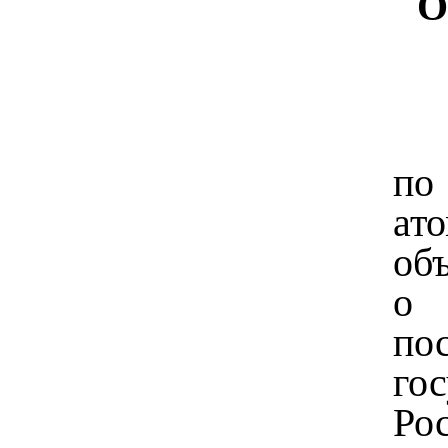
О
по
ат
об
о 
по
го
Ро