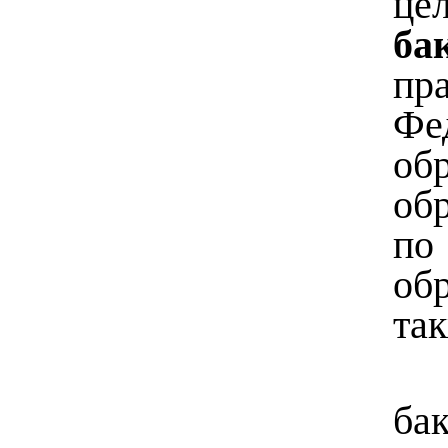
це
ба
пр
Фе
об
об
по
об
та
ба