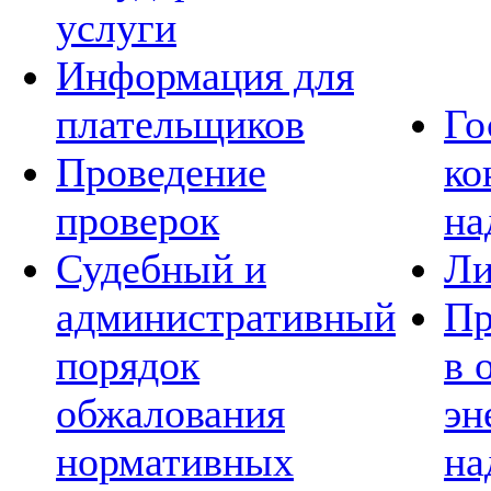
услуги
Информация для
плательщиков
Го
Проведение
ко
проверок
на
Судебный и
Ли
административный
Пр
порядок
в 
обжалования
эн
нормативных
на