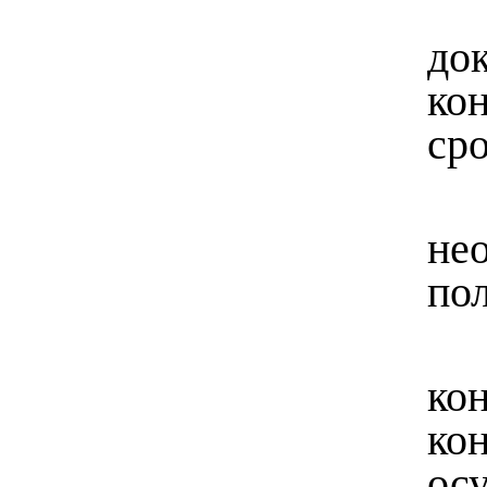
до
ко
ср
не
по
ко
ко
ос