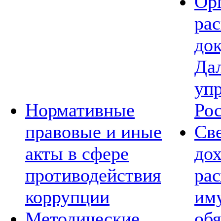
Ор
ра
до
Да
уп
Нормативные
Ро
правовые и иные
Св
акты в сфере
дох
противодействия
рас
коррупции
им
Методические
обя