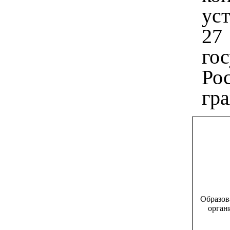
ус
2
го
Ро
гр
Образов
орган