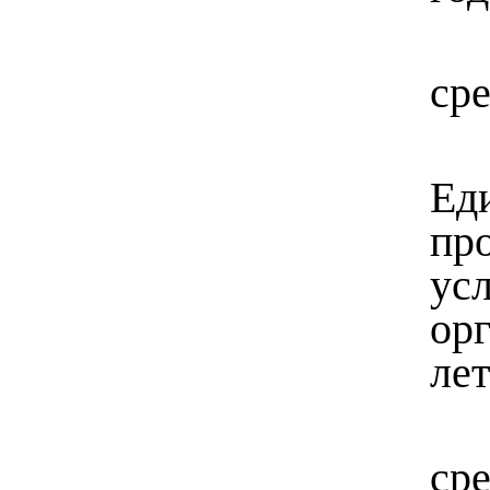
сре
Ед
пр
ус
ор
лет
ср