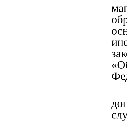
м
об
ос
ин
за
«О
Фе
до
слу