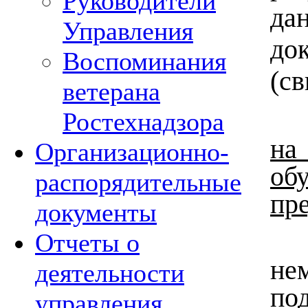
Руководители
да
Управления
до
Воспоминания
(св
ветерана
Ростехнадзора
на
Организационно-
об
распорядительные
пр
документы
Отчеты о
не
деятельности
п
управления