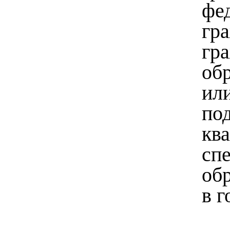
фе
гр
гр
об
ил
по
кв
сп
об
в г