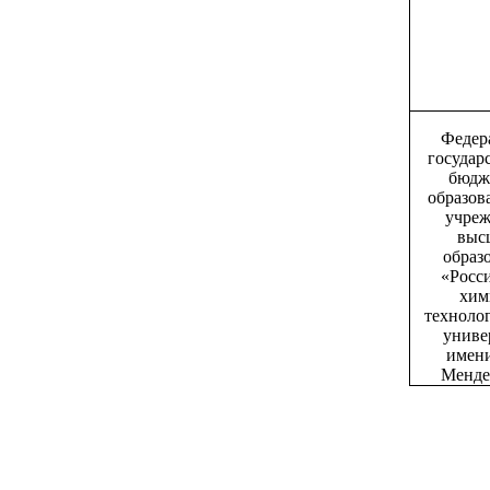
Федер
государ
бюдж
образов
учреж
выс
образ
«Росс
хим
техноло
униве
имени
Менде