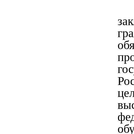
за
гр
об
п
го
Рос
це
вы
фе
об