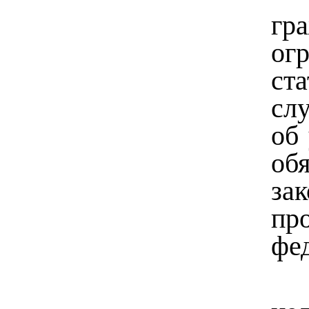
гр
ог
ст
сл
об
об
зак
пр
фе