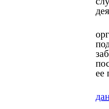
сл
дея
ор
по
за
по
ее
да