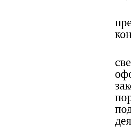
пр
кон
св
оф
за
по
по
де