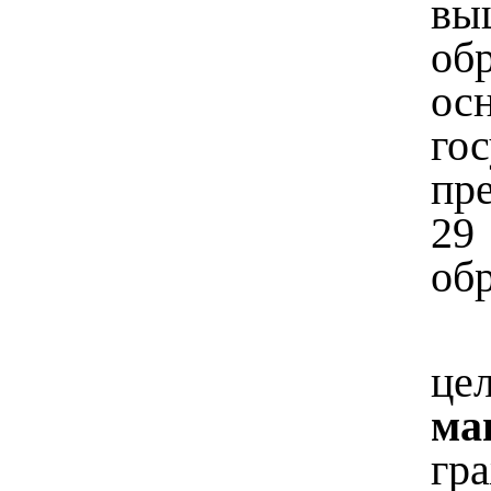
вы
об
ос
го
пр
29
об
це
ма
гр