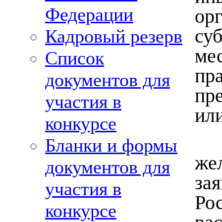
Федерации
ор
су
Кадровый резерв
ме
Список
пр
документов для
пр
участия в
ил
конкурсе
Бланки и формы
же
документов для
за
участия в
Ро
конкурсе