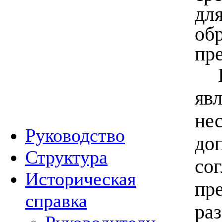
дл
об
пр
яв
не
Руководство
до
Структура
со
Историческая
пр
справка
ра