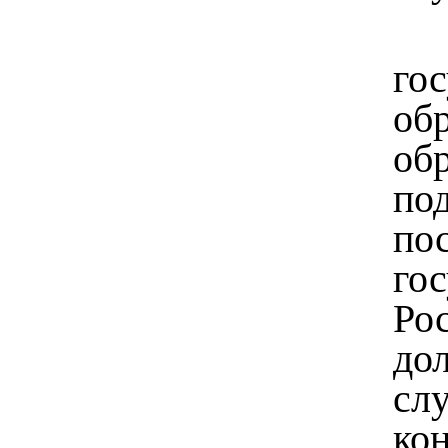
го
об
об
по
по
го
Ро
до
сл
ко