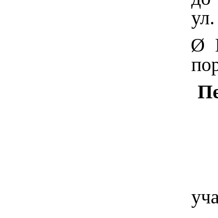
ул.
Ø
пор
Пе
уча