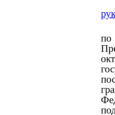
ру
по
Пр
окт
го
по
гр
Фе
по