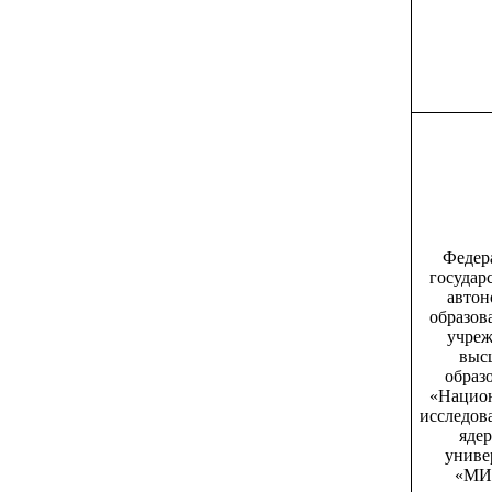
Федер
государ
автон
образов
учреж
выс
образ
«Нацио
исследов
яде
униве
«МИ