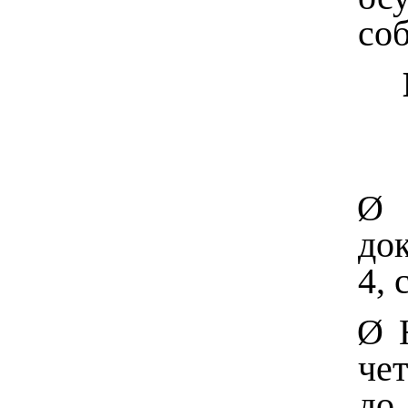
со
Ø
док
4, 
Ø
чет
до 