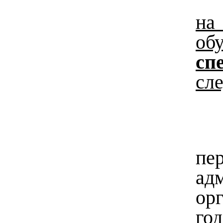
на
об
сп
сл
пе
ад
ор
год