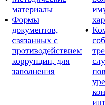
материалы
им
Формы
хар
документов,
Ко
связанных с
со
противодействием
тре
коррупции, для
сл
заполнения
по
ур
ко
ин