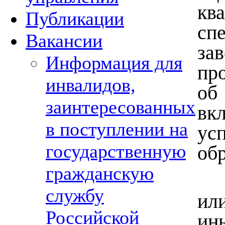
кв
Публикации
сп
Вакансии
за
Информация для
пр
инвалидов,
об
заинтересованных
в
в поступлении на
ус
государственную
обр
гражданскую
службу
ил
Российской
ин