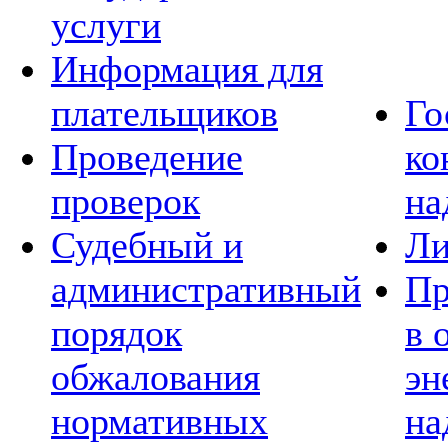
услуги
Информация для
плательщиков
Го
Проведение
ко
проверок
на
Судебный и
Ли
административный
Пр
порядок
в 
обжалования
эн
нормативных
на