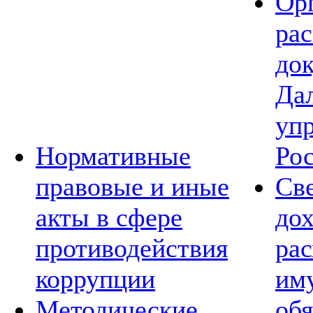
Ор
ра
до
Да
уп
Нормативные
Ро
правовые и иные
Св
акты в сфере
дох
противодействия
рас
коррупции
им
Методические
обя