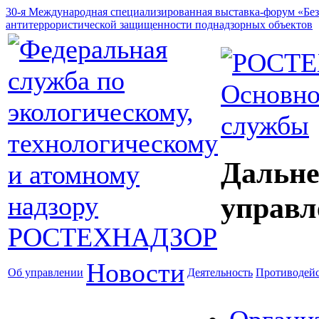
30-я Международная специализированная выставка-форум «Без
антитеррористической защищенности поднадзорных объектов
Основно
службы
Дальне
управл
Новости
Об управлении
Деятельность
Противодейс