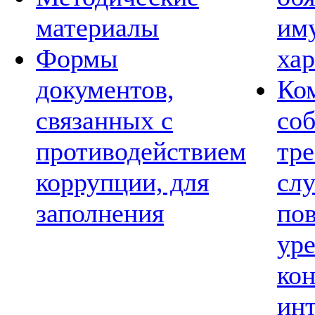
материалы
им
Формы
хар
документов,
Ко
связанных с
со
противодействием
тре
коррупции, для
сл
заполнения
по
ур
ко
ин