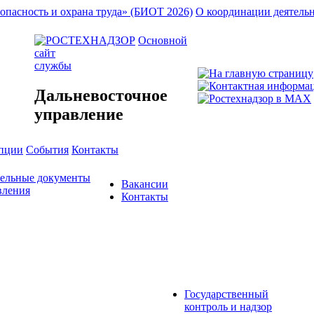
опасность и охрана труда» (БИОТ 2026)
О координации деятель
Основной
сайт
службы
Дальневосточное
управление
упции
События
Контакты
тельные документы
Вакансии
вления
Контакты
Государственный
контроль и надзор