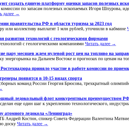
ют создать единую платформу оценки запасов полезных иск
й комиссии по запасам полезных ископаемых Игоря Шпурова, ид
ь далее →
емии правительства РФ в области туризма за 2023 год
ру или коллективу выплатят 1 млн рублей, уточнили в кабмине
ан развития технологий с геологическими фирмами
 технологий с геологическими компаниями
Читать далее →
е пару месяцев ждем нулевой рост цен на топливо на запра
у энергорынка на Дальнем Востоке и прогнозах по ценам на то
Ростехнадзора приняло участие в работе комиссии по прием
 тренеры появятся в 10-15 видах спорта
сборных команд России Георгия Брюсова, трехкратный олимпий
 →
ощный ледокольный флот конкурентным преимуществом РФ
я сделан еще один шаг к укреплению технологического, индустр
ву атомного ледокола «Ленинград»
ВТБ Андрей Костин, спикер Совета Федерации Валентина Матвие
ую доску
Читать далее →