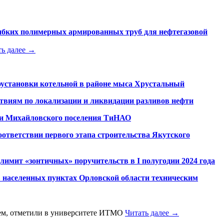
ибких полимерных армированных труб для нефтегазовой
ть далее →
оустановки котельной в районе мыса Хрустальный
твиям по локализации и ликвидации разливов нефти
рии Михайловского поселения ТиНАО
оответствии первого этапа строительства Якутского
имит «зонтичных» поручительств в I полугодии 2024 года
 в населенных пунктах Орловской области техническим
тем, отметили в университете ИТМО
Читать далее →