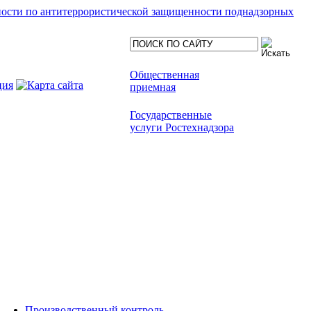
ности по антитеррористической защищенности поднадзорных
Общественная
приемная
Государственные
услуги Ростехнадзора
Производственный контроль