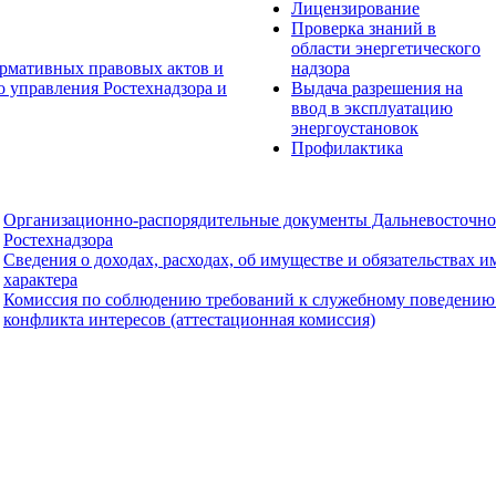
Лицензирование
Проверка знаний в
области энергетического
рмативных правовых актов и
надзора
о управления Ростехнадзора и
Выдача разрешения на
ввод в эксплуатацию
энергоустановок
Профилактика
Организационно-распорядительные документы Дальневосточно
Ростехнадзора
Сведения о доходах, расходах, об имуществе и обязательствах 
характера
Комиссия по соблюдению требований к служебному поведению
конфликта интересов (аттестационная комиссия)