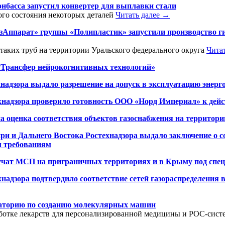
басса запустил конвертер для выплавки стали
ого состояния некоторых деталей
Читать далее →
зАппарат» группы «Полипластик» запустили производство г
 таких труб на территории Уральского федерального округа
Чита
«Трансфер нейрокогнитивных технологий»
надзора выдало разрешение на допуск в эксплуатацию энерг
хнадзора проверило готовность ООО «Норд Империал» к дейс
а оценка соответствия объектов газоснабжения на террито
и и Дальнего Востока Ростехнадзора выдало заключение о с
м требованиям
лучат МСП на приграничных территориях и в Крыму под спецл
надзора подтвердило соответствие сетей газораспределения
раторию по созданию молекулярных машин
работке лекарств для персонализированной медицины и POC-сис