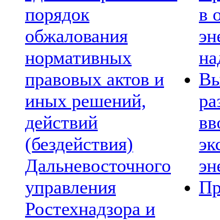
порядок
в 
обжалования
эн
нормативных
на
правовых актов и
Вы
иных решений,
ра
действий
вв
(бездействия)
эк
Дальневосточного
эн
управления
Пр
Ростехнадзора и