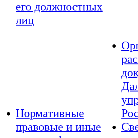
его должностных
лиц
Ор
ра
до
Да
уп
Нормативные
Ро
правовые и иные
Св