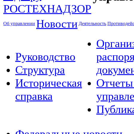
Новости
Об управлении
Деятельность
Противодейс
Органи
Руководство
распор
Структура
докуме
Историческая
Отчеты
справка
управл
Публик
Федеральные новости