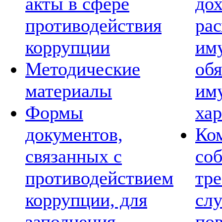
акты в сфере
дох
противодействия
рас
коррупции
им
Методические
обя
материалы
им
Формы
хар
документов,
Ко
связанных с
со
противодействием
тре
коррупции, для
сл
заполнения
по