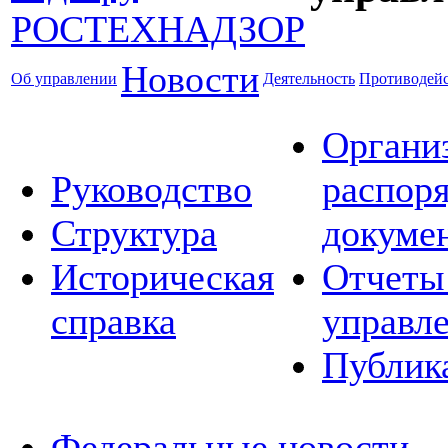
Новости
Об управлении
Деятельность
Противодейс
Органи
Руководство
распор
Структура
докуме
Историческая
Отчеты
справка
управл
Публик
Федеральные новости