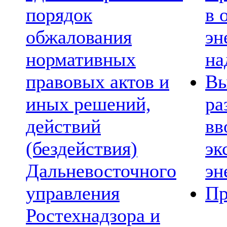
порядок
в 
обжалования
эн
нормативных
на
правовых актов и
Вы
иных решений,
ра
действий
вв
(бездействия)
эк
Дальневосточного
эн
управления
Пр
Ростехнадзора и