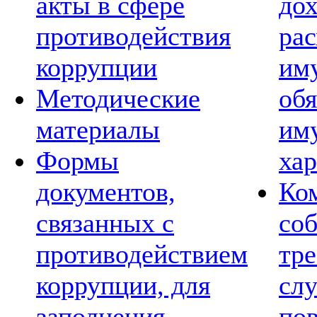
акты в сфере
дох
противодействия
рас
коррупции
им
Методические
обя
материалы
им
Формы
хар
документов,
Ко
связанных с
со
противодействием
тре
коррупции, для
сл
заполнения
по