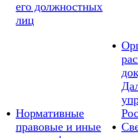
его должностных
лиц
Ор
ра
до
Да
уп
Нормативные
Ро
правовые и иные
Св