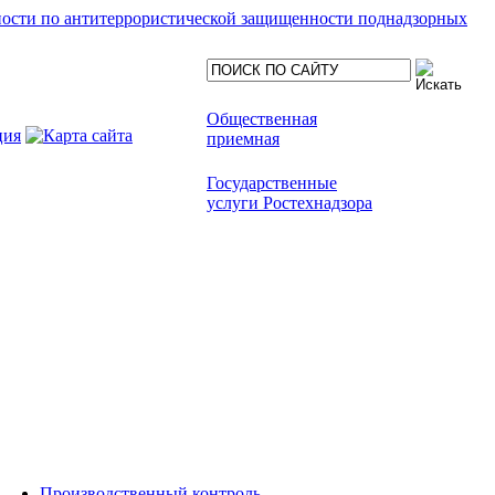
ности по антитеррористической защищенности поднадзорных
Общественная
приемная
Государственные
услуги Ростехнадзора
Производственный контроль