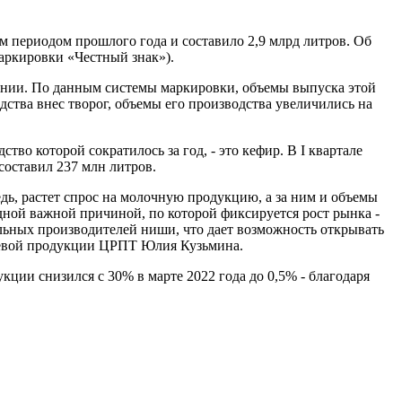
м периодом прошлого года и составило 2,9 млрд литров. Об
аркировки «Честный знак»).
ении. По данным системы маркировки, объемы выпуска этой
ства внес творог, объемы его производства увеличились на
во которой сократилось за год, - это кефир. В I квартале
 составил 237 млн литров.
дь, растет спрос на молочную продукцию, а за ним и объемы
одной важной причиной, по которой фиксируется рост рынка -
льных производителей ниши, что дает возможность открывать
ищевой продукции ЦРПТ Юлия Кузьмина.
кции снизился с 30% в марте 2022 года до 0,5% - благодаря