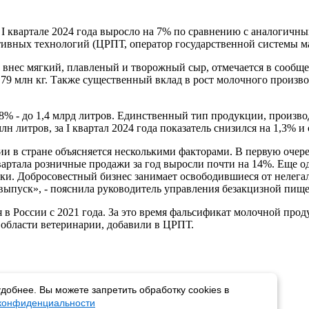
 квартале 2024 года выросло на 7% по сравнению с аналогичны
тивных технологий (ЦРПТ, оператор государственной системы м
 внес мягкий, плавленый и творожный сыр, отмечается в сообщ
79 млн кг. Также существенный вклад в рост молочного производ
 - до 1,4 млрд литров. Единственный тип продукции, производст
н литров, за I квартал 2024 года показатель снизился на 1,3% и
 в стране объясняется несколькими факторами. В первую очере
квартала розничные продажи за год выросли почти на 14%. Еще 
вки. Добросовестный бизнес занимает освободившиеся от нелега
 выпуск», - пояснила руководитель управления безакцизной п
в России с 2021 года. За это время фальсификат молочной проду
области ветеринарии, добавили в ЦРПТ.
добнее. Вы можете запретить обработку cookies в
 конфиденциальности