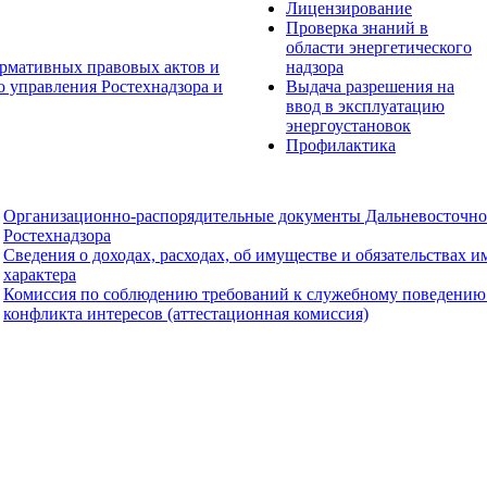
Лицензирование
Проверка знаний в
области энергетического
рмативных правовых актов и
надзора
о управления Ростехнадзора и
Выдача разрешения на
ввод в эксплуатацию
энергоустановок
Профилактика
Организационно-распорядительные документы Дальневосточно
Ростехнадзора
Сведения о доходах, расходах, об имуществе и обязательствах 
характера
Комиссия по соблюдению требований к служебному поведению
конфликта интересов (аттестационная комиссия)