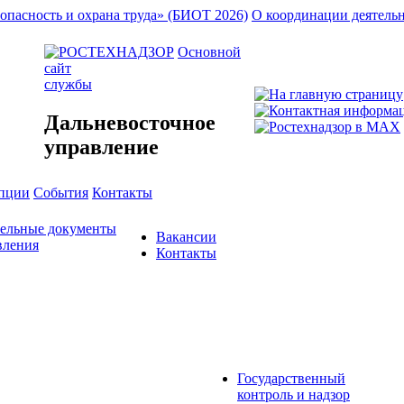
опасность и охрана труда» (БИОТ 2026)
О координации деятель
Основной
сайт
службы
Дальневосточное
управление
упции
События
Контакты
тельные документы
Вакансии
вления
Контакты
Государственный
контроль и надзор