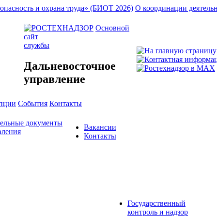
опасность и охрана труда» (БИОТ 2026)
О координации деятель
Основной
сайт
службы
Дальневосточное
управление
упции
События
Контакты
тельные документы
Вакансии
вления
Контакты
Государственный
контроль и надзор