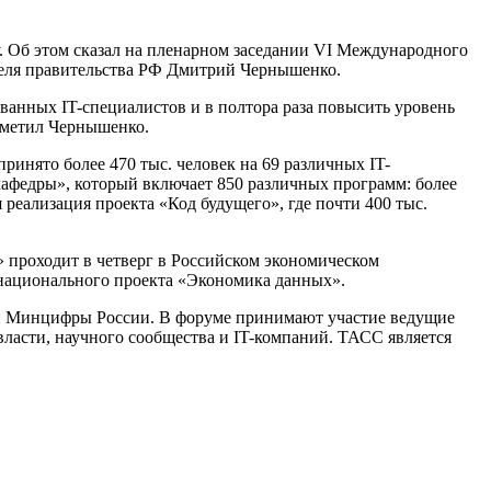
у. Об этом сказал на пленарном заседании VI Международного
теля правительства РФ Дмитрий Чернышенко.
ванных IT-специалистов и в полтора раза повысить уровень
тметил Чернышенко.
ринято более 470 тыс. человек на 69 различных IT-
афедры», который включает 850 различных программ: более
 реализация проекта «Код будущего», где почти 400 тыс.
проходит в четверг в Российском экономическом
 национального проекта «Экономика данных».
 и Минцифры России. В форуме принимают участие ведущие
ласти, научного сообщества и IT-компаний. ТАСС является