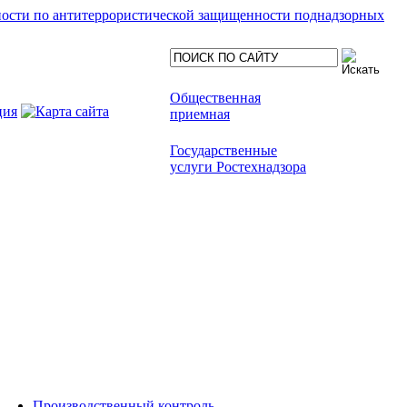
ности по антитеррористической защищенности поднадзорных
Общественная
приемная
Государственные
услуги Ростехнадзора
Производственный контроль