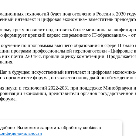
мационных технологий будет подготовлено в России к 2030 год
венный интеллект и цифровая экономика» заместитель председа
ровому треку позволит подготовить более миллиона квалифициро
 формирует крепкий каркас современного IT-образования», - о
а обучение по программам высшего образования в сфере IT было п
зации программ профессиональной переподготовки «Цифровые к
из них почти 220 тыс. прошли оценку компетенции. Продолжается
вания.
 в будущее: искусственный интеллект и цифровая экономика» 
и в оргкомитете форума, он является площадкой по обсуждению
тия науки и технологий 2022-2031 при поддержке Минобрнауки
ровизации экономики, представители органов государственной в
форума.
добнее. Вы можете запретить обработку cookies в
 конфиденциальности