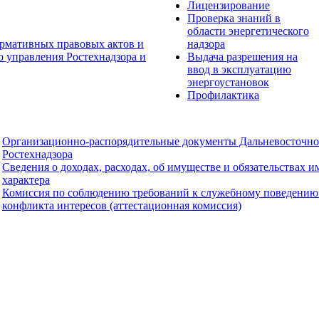
Лицензирование
Проверка знаний в
области энергетического
рмативных правовых актов и
надзора
о управления Ростехнадзора и
Выдача разрешения на
ввод в эксплуатацию
энергоустановок
Профилактика
Организационно-распорядительные документы Дальневосточно
Ростехнадзора
Сведения о доходах, расходах, об имуществе и обязательствах 
характера
Комиссия по соблюдению требований к служебному поведению
конфликта интересов (аттестационная комиссия)