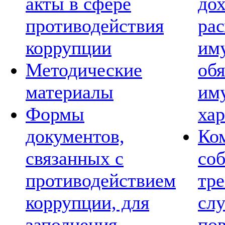
акты в сфере
дох
противодействия
рас
коррупции
им
Методические
обя
материалы
им
Формы
хар
документов,
Ко
связанных с
со
противодействием
тре
коррупции, для
сл
заполнения
по