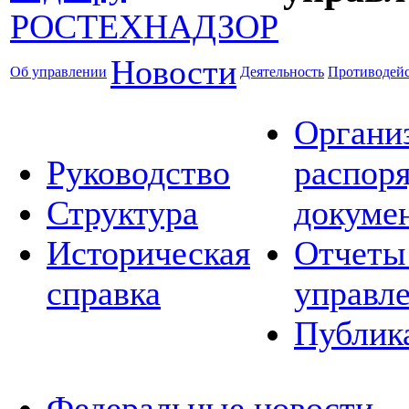
Новости
Об управлении
Деятельность
Противодейс
Органи
Руководство
распор
Структура
докуме
Историческая
Отчеты
справка
управл
Публик
Федеральные новости