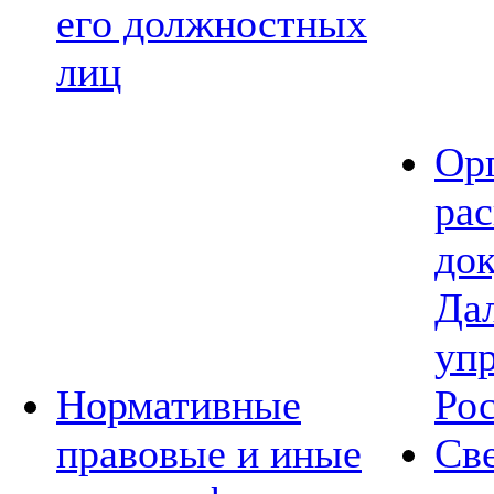
его должностных
лиц
Ор
ра
до
Да
уп
Нормативные
Ро
правовые и иные
Св