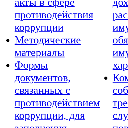
акты в сфере
дох
противодействия
рас
коррупции
им
Методические
обя
материалы
им
Формы
хар
документов,
Ко
связанных с
со
противодействием
тре
коррупции, для
сл
заполнения
по