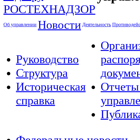
Новости
Об управлении
Деятельность
Противодейс
Органи
Руководство
распор
Структура
докуме
Историческая
Отчеты
справка
управл
Публик
Федеральные новости