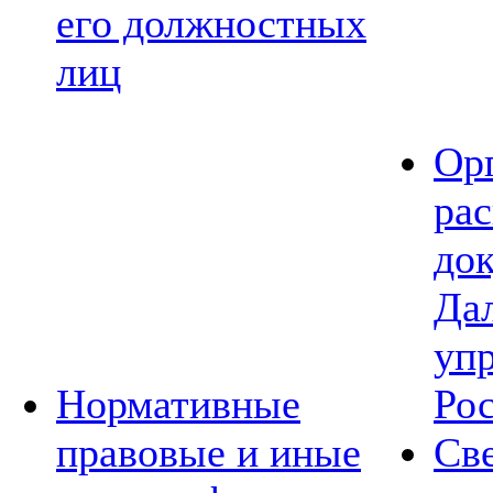
его должностных
лиц
Ор
ра
до
Да
уп
Нормативные
Ро
правовые и иные
Св