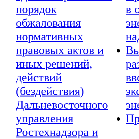
порядок
в 
обжалования
эн
нормативных
на
правовых актов и
Вы
иных решений,
ра
действий
вв
(бездействия)
эк
Дальневосточного
эн
управления
Пр
Ростехнадзора и