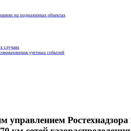
вариях на подназорных объектах
х случаях
возникновения учетных событий
им управлением Ростехнадзора
470 км сетей газораспределения