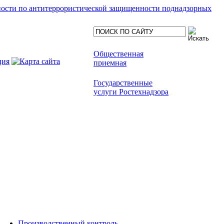
ности по антитеррористической защищенности поднадзорных
Общественная
приемная
Государственные
услуги Ростехнадзора
Производственный контроль