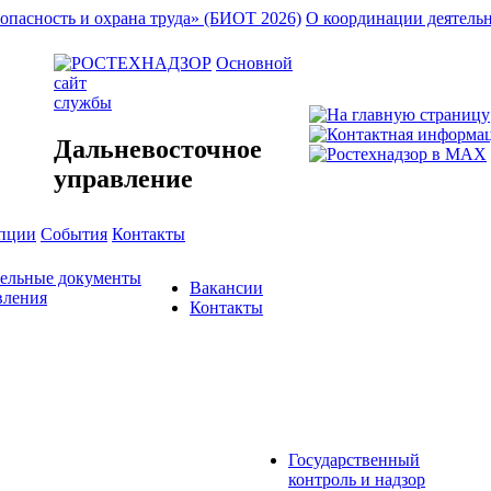
опасность и охрана труда» (БИОТ 2026)
О координации деятель
Основной
сайт
службы
Дальневосточное
управление
упции
События
Контакты
тельные документы
Вакансии
вления
Контакты
Государственный
контроль и надзор