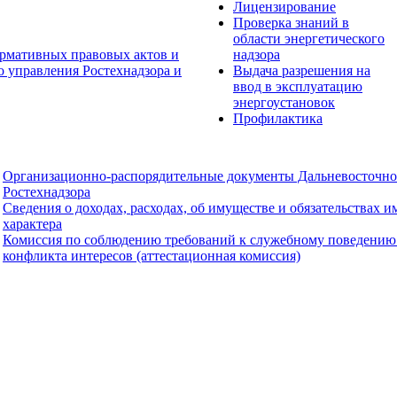
Лицензирование
Проверка знаний в
области энергетического
рмативных правовых актов и
надзора
о управления Ростехнадзора и
Выдача разрешения на
ввод в эксплуатацию
энергоустановок
Профилактика
Организационно-распорядительные документы Дальневосточно
Ростехнадзора
Сведения о доходах, расходах, об имуществе и обязательствах 
характера
Комиссия по соблюдению требований к служебному поведению
конфликта интересов (аттестационная комиссия)