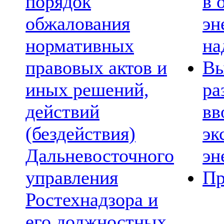
порядок
в 
обжалования
эн
нормативных
на
правовых актов и
Вы
иных решений,
ра
действий
вв
(бездействия)
эк
Дальневосточного
эн
управления
Пр
Ростехнадзора и
его должностных