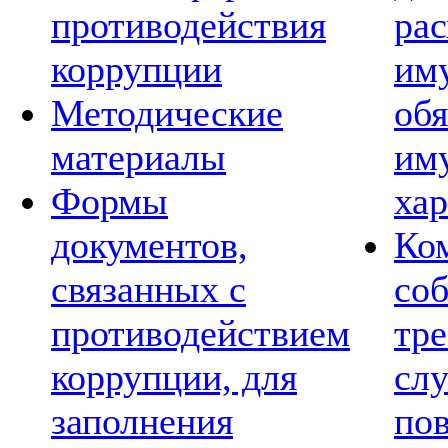
противодействия
рас
коррупции
им
Методические
обя
материалы
им
Формы
хар
документов,
Ко
связанных с
со
противодействием
тре
коррупции, для
сл
заполнения
по