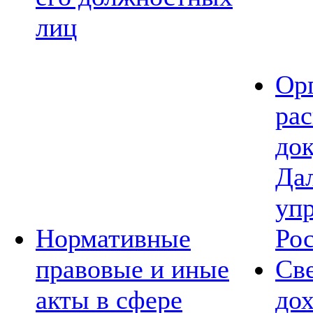
лиц
Ор
ра
до
Да
уп
Нормативные
Ро
правовые и иные
Св
акты в сфере
дох