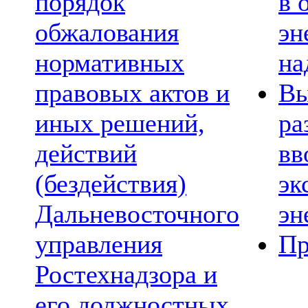
порядок
в 
обжалования
эн
нормативных
на
правовых актов и
Вы
иных решений,
ра
действий
вв
(бездействия)
эк
Дальневосточного
эн
управления
Пр
Ростехнадзора и
его должностных