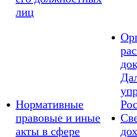
лиц
Ор
ра
до
Да
уп
Нормативные
Ро
правовые и иные
Св
акты в сфере
дох