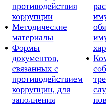
противодействия
рас
коррупции
им
Методические
обя
материалы
им
Формы
хар
документов,
Ко
связанных с
со
противодействием
тре
коррупции, для
сл
заполнения
по