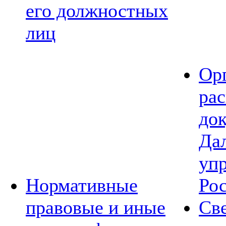
его должностных
лиц
Ор
ра
до
Да
уп
Нормативные
Ро
правовые и иные
Св