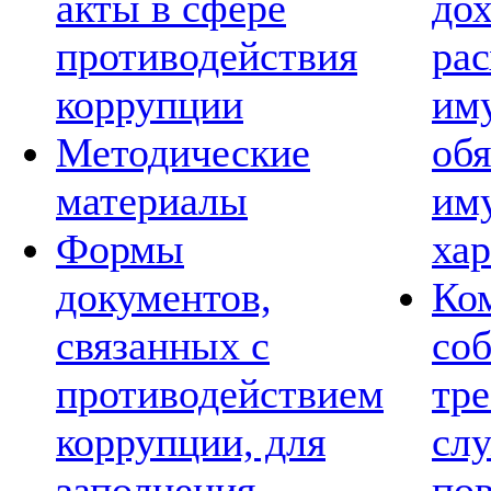
акты в сфере
дох
противодействия
рас
коррупции
им
Методические
обя
материалы
им
Формы
хар
документов,
Ко
связанных с
со
противодействием
тре
коррупции, для
сл
заполнения
по