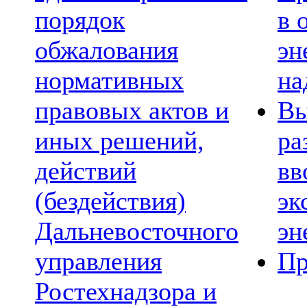
порядок
в 
обжалования
эн
нормативных
на
правовых актов и
Вы
иных решений,
ра
действий
вв
(бездействия)
эк
Дальневосточного
эн
управления
Пр
Ростехнадзора и