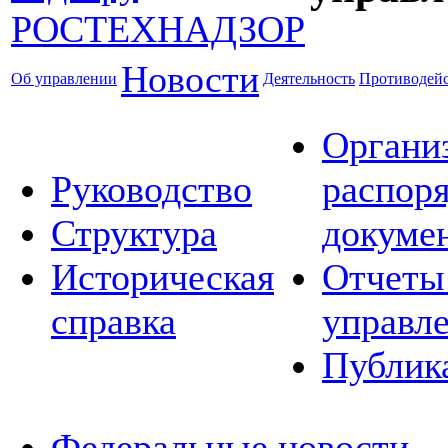
Новости
Об управлении
Деятельность
Противодейс
Органи
Руководство
распор
Структура
докуме
Историческая
Отчеты
справка
управл
Публик
Федеральные новости