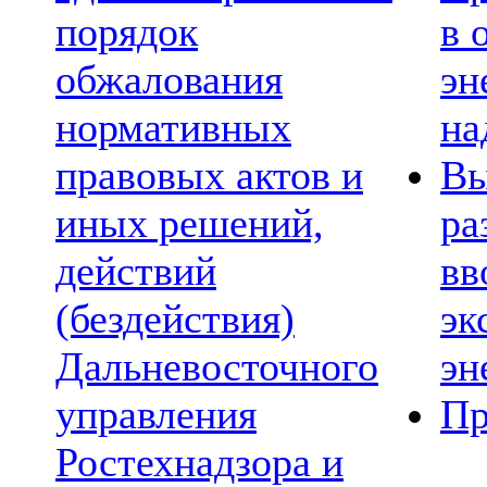
порядок
в 
обжалования
эн
нормативных
на
правовых актов и
Вы
иных решений,
ра
действий
вв
(бездействия)
эк
Дальневосточного
эн
управления
Пр
Ростехнадзора и