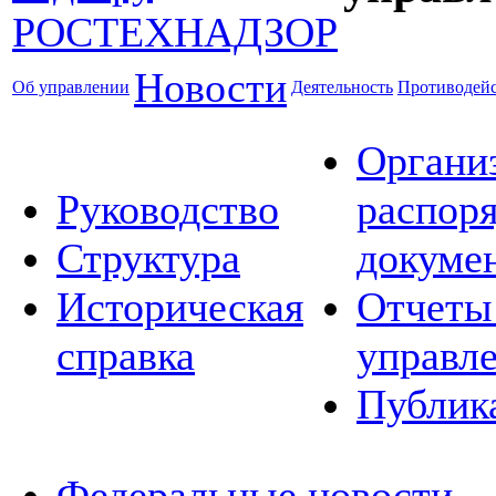
Новости
Об управлении
Деятельность
Противодейс
Органи
Руководство
распор
Структура
докуме
Историческая
Отчеты
справка
управл
Публик
Федеральные новости