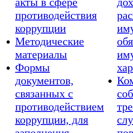
акты в сфере
дох
противодействия
рас
коррупции
им
Методические
обя
материалы
им
Формы
хар
документов,
Ко
связанных с
со
противодействием
тре
коррупции, для
сл
заполнения
по