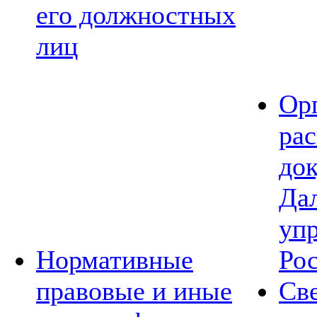
его должностных
лиц
Ор
ра
до
Да
уп
Нормативные
Ро
правовые и иные
Св