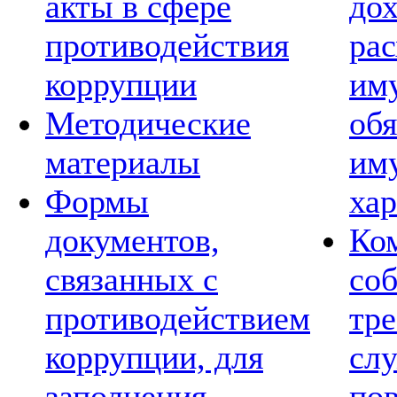
акты в сфере
дох
противодействия
рас
коррупции
им
Методические
обя
материалы
им
Формы
хар
документов,
Ко
связанных с
со
противодействием
тре
коррупции, для
сл
заполнения
по