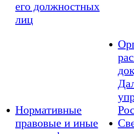
его должностных
лиц
Ор
ра
до
Да
уп
Нормативные
Ро
правовые и иные
Св