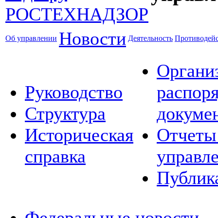
Новости
Об управлении
Деятельность
Противодейс
Органи
Руководство
распор
Структура
докуме
Историческая
Отчеты
справка
управл
Публик
Федеральные новости