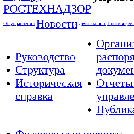
Новости
Об управлении
Деятельность
Противодейс
Органи
Руководство
распор
Структура
докуме
Историческая
Отчеты
справка
управл
Публик
Федеральные новости