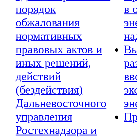
порядок
в 
обжалования
эн
нормативных
на
правовых актов и
Вы
иных решений,
ра
действий
вв
(бездействия)
эк
Дальневосточного
эн
управления
Пр
Ростехнадзора и