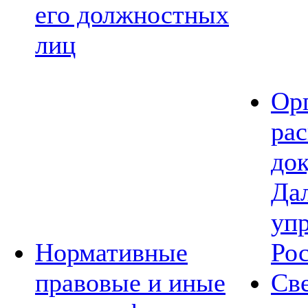
его должностных
лиц
Ор
ра
до
Да
уп
Нормативные
Ро
правовые и иные
Св