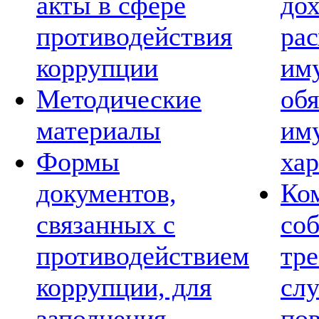
акты в сфере
дох
противодействия
рас
коррупции
им
Методические
обя
материалы
им
Формы
хар
документов,
Ко
связанных с
со
противодействием
тре
коррупции, для
сл
заполнения
по