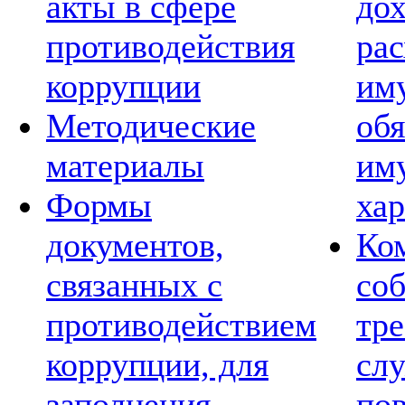
акты в сфере
дох
противодействия
рас
коррупции
им
Методические
обя
материалы
им
Формы
хар
документов,
Ко
связанных с
со
противодействием
тре
коррупции, для
сл
заполнения
по