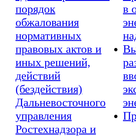
порядок
в 
обжалования
эн
нормативных
на
правовых актов и
Вы
иных решений,
ра
действий
вв
(бездействия)
эк
Дальневосточного
эн
управления
Пр
Ростехнадзора и