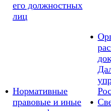
его должностных
лиц
Ор
ра
до
Да
уп
Нормативные
Ро
правовые и иные
Св