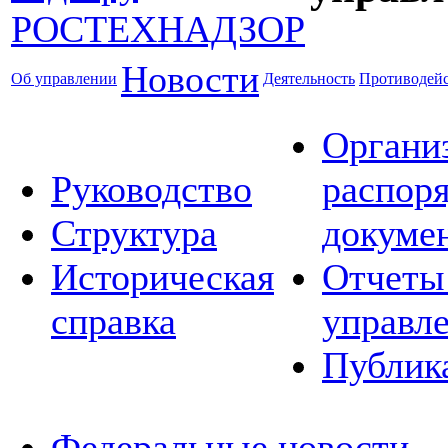
Новости
Об управлении
Деятельность
Противодейс
Органи
Руководство
распор
Структура
докуме
Историческая
Отчеты
справка
управл
Публик
Федеральные новости