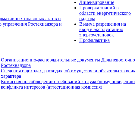
Лицензирование
Проверка знаний в
области энергетического
рмативных правовых актов и
надзора
о управления Ростехнадзора и
Выдача разрешения на
ввод в эксплуатацию
энергоустановок
Профилактика
Организационно-распорядительные документы Дальневосточно
Ростехнадзора
Сведения о доходах, расходах, об имуществе и обязательствах 
характера
Комиссия по соблюдению требований к служебному поведению
конфликта интересов (аттестационная комиссия)