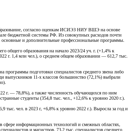
на образование, согласно оценкам ИСИЭЗ НИУ ВШЭ на основе
тале бюджетной системы РФ. Из совокупных расходов почти
на основные и дополнительные профессиональные программы.
о общего образования на начало 2023/24 уч. г. (+1,4% к
022 г. 1,4 млн чел.), о среднем общем образовании — 612,7 тыс.
 на программы подготовки специалистов среднего звена либо
ди выпускников 11-х классов большинство (72,1%) выбрали
о).
022 г. — 78,8%), а также численность обучающихся по ним
странные студенты (354,8 тыс. чел., +12,6% к уровню 2020 г.).
тыс. чел. в 2023 г, +6,8% к уровню 2022 г.). Выросла за год и
в сфере информационных технологий и смежных областях,
специалистов и магистров, 73,2 тыс. специалистов среднего