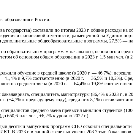
ы образования в России:
едства государства) составили по итогам 2023 г. общие расходы 
людения и финансовой отчетности, размещенной на Едином пор
е и дополнительные общеобразовательные программы, 27,5% — 
по образовательным программам начального, основного и среднег
статом об основном общем образовании в 2023 г. 1,5 млн чел. (в 2
олжили обучение в средней школе (в 2020 г. — 46,7%); перешли
41,4% и 9,7% соответственно (в 2020 г. — 36,5% и 10,2%). Сре
истов среднего звена (в 2020 г. — 64,4% и 19,8% соответственн
акалавриата, специалитета, магистратуры (86,4% в 2023 г., в 2
уч. г. (+4,7% к предыдущему году), среди них 8,1% составляют ино
ециалистов среднего звена превысил миллион студентов (1006,9 
 650,6 тыс. чел., +6,2% к уровню 2022 г.).
дый десятый выпускник программ СПО освоили специальности 
КТ. В 2023 г. в данной сфере выпущены 208,7 тыс. бакалавров, 