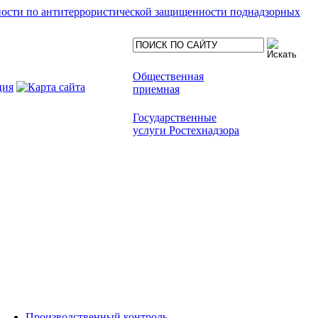
ности по антитеррористической защищенности поднадзорных
Общественная
приемная
Государственные
услуги Ростехнадзора
Производственный контроль