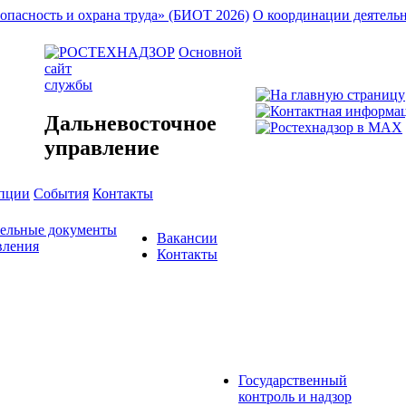
опасность и охрана труда» (БИОТ 2026)
О координации деятель
Основной
сайт
службы
Дальневосточное
управление
упции
События
Контакты
тельные документы
Вакансии
вления
Контакты
Государственный
контроль и надзор