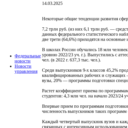
14.03.2025
Некоторые общие тенденции развития сфер
7,2 трлн руб. (из них 6,1 трлн руб. — ср
данных федерального статистического наб
две трети (64,6%) приходятся на основны
В школах России обучались 18 млн человек 
уровню 2022/23 уч. г.). Выпустились с атте
Федеральные
чел. (в 2022 г. 637,3 тыс. чел.).
новости
Новости
Среди выпускников 9-х классов 45,2% прод
управления
квалифицированных рабочих и служащих — 
вузы, 20% — программы подготовки специал
Растет коэффициент приема по программам б
студентов: 4,3 млн чел. на начало 2023/24 
Впервые прием по программам подготовки сп
численность выпускников таких программ (до
Каждый четвертый выпускник вузов и каж
связанных с интенсивным использованием И