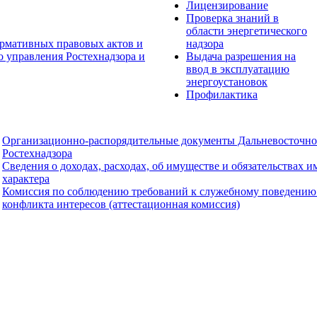
Лицензирование
Проверка знаний в
области энергетического
рмативных правовых актов и
надзора
о управления Ростехнадзора и
Выдача разрешения на
ввод в эксплуатацию
энергоустановок
Профилактика
Организационно-распорядительные документы Дальневосточно
Ростехнадзора
Сведения о доходах, расходах, об имуществе и обязательствах 
характера
Комиссия по соблюдению требований к служебному поведению
конфликта интересов (аттестационная комиссия)