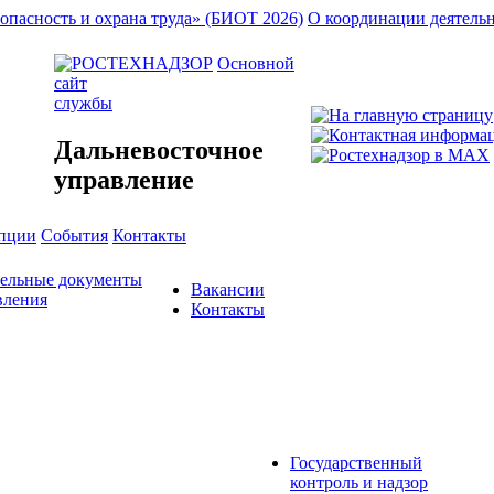
опасность и охрана труда» (БИОТ 2026)
О координации деятель
Основной
сайт
службы
Дальневосточное
управление
упции
События
Контакты
тельные документы
Вакансии
вления
Контакты
Государственный
контроль и надзор