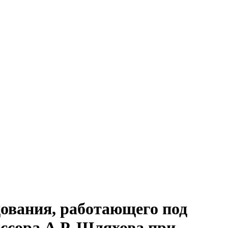
дования, работающего под
сора А.Р. Шляхова при