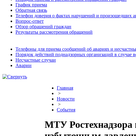
График приема
Обратная связь
Телефон доверия о фактах нарушений и произошедших а
Вопрос-ответ
Обзор обращений граждан
Результаты рассмотрения обращений
Телефоны для приема сообщений об авариях и несчастны
Порядок действий поднадзорных организаций в случае 
Несчастные случаи
Аварии
Главная
>
Новости
>
События
МТУ Ростехнадзора 
избыточным давлен