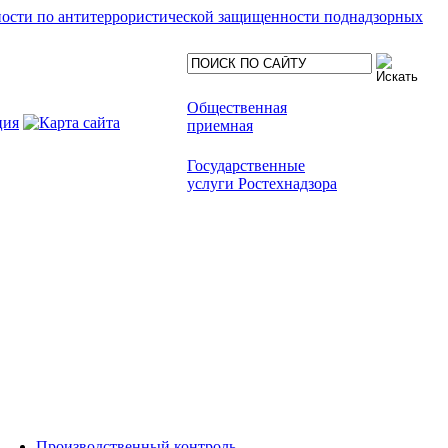
ности по антитеррористической защищенности поднадзорных
Общественная
приемная
Государственные
услуги Ростехнадзора
Производственный контроль