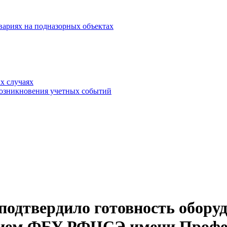
вариях на подназорных объектах
х случаях
возникновения учетных событий
подтвердило готовность обору
ием ФБУ РФЦСЭ имени Профес