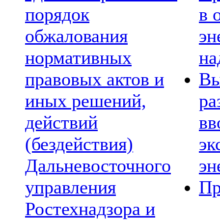
порядок
в 
обжалования
эн
нормативных
на
правовых актов и
Вы
иных решений,
ра
действий
вв
(бездействия)
эк
Дальневосточного
эн
управления
Пр
Ростехнадзора и