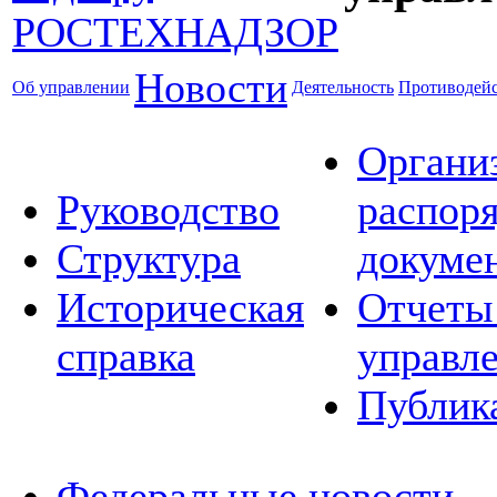
Новости
Об управлении
Деятельность
Противодейс
Органи
Руководство
распор
Структура
докуме
Историческая
Отчеты
справка
управл
Публик
Федеральные новости