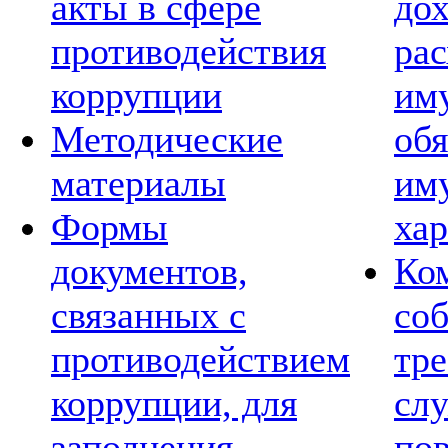
акты в сфере
дох
противодействия
рас
коррупции
им
Методические
обя
материалы
им
Формы
хар
документов,
Ко
связанных с
со
противодействием
тре
коррупции, для
сл
заполнения
по