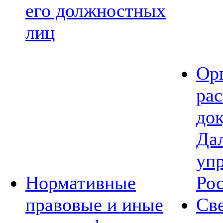
его должностных
лиц
Ор
ра
до
Да
уп
Нормативные
Ро
правовые и иные
Св