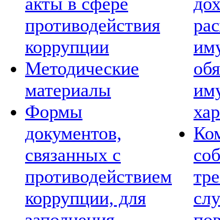
акты в сфере
дох
противодействия
рас
коррупции
им
Методические
обя
материалы
им
Формы
хар
документов,
Ко
связанных с
со
противодействием
тре
коррупции, для
сл
заполнения
по