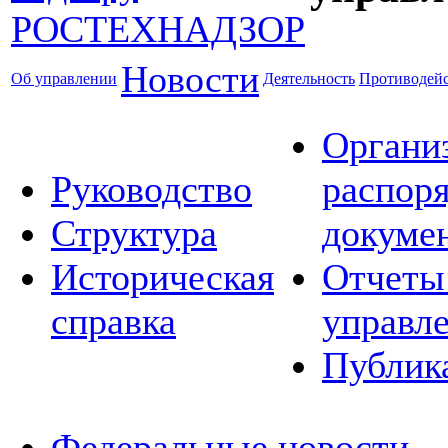
Новости
Об управлении
Деятельность
Противодейс
Органи
Руководство
распор
Структура
докуме
Историческая
Отчеты
справка
управл
Публик
Федеральные новости