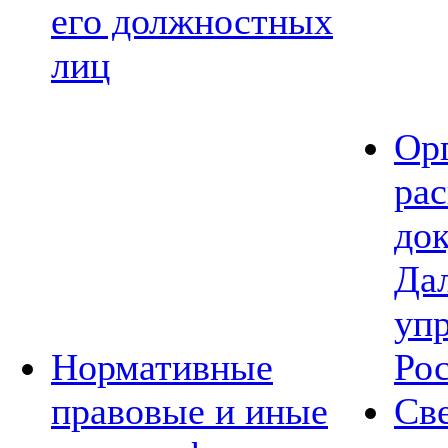
его должностных
лиц
Ор
ра
до
Да
уп
Нормативные
Ро
правовые и иные
Св