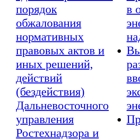
порядок
в 
обжалования
эн
нормативных
на
правовых актов и
Вы
иных решений,
ра
действий
вв
(бездействия)
эк
Дальневосточного
эн
управления
Пр
Ростехнадзора и