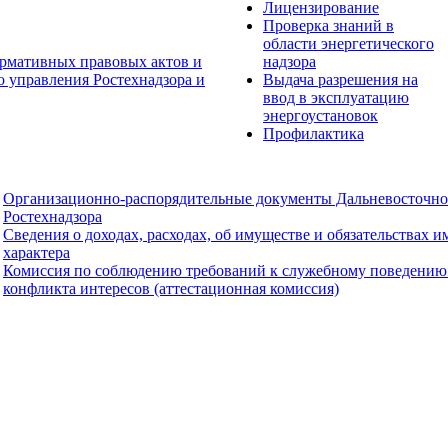
Лицензирование
Проверка знаний в
области энергетического
рмативных правовых актов и
надзора
о управления Ростехнадзора и
Выдача разрешения на
ввод в эксплуатацию
энергоустановок
Профилактика
Организационно-распорядительные документы Дальневосточно
Ростехнадзора
Сведения о доходах, расходах, об имуществе и обязательствах 
характера
Комиссия по соблюдению требований к служебному поведению
конфликта интересов (аттестационная комиссия)