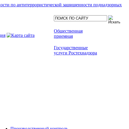
ности по антитеррористической защищенности поднадзорных
Общественная
приемная
Государственные
услуги Ростехнадзора
Производственный контроль