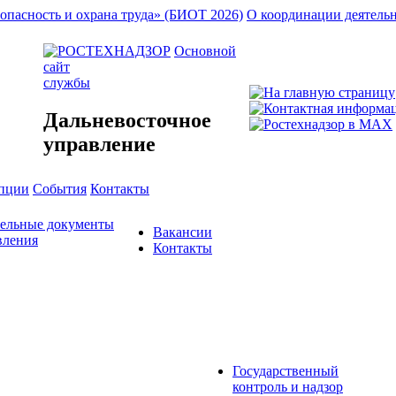
опасность и охрана труда» (БИОТ 2026)
О координации деятель
Основной
сайт
службы
Дальневосточное
управление
упции
События
Контакты
тельные документы
Вакансии
вления
Контакты
Государственный
контроль и надзор