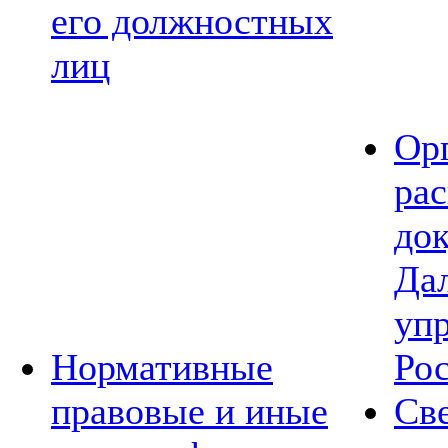
его должностных
лиц
Ор
ра
до
Да
уп
Нормативные
Ро
правовые и иные
Св