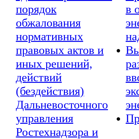
порядок
в 
обжалования
эн
нормативных
на
правовых актов и
Вы
иных решений,
ра
действий
вв
(бездействия)
эк
Дальневосточного
эн
управления
Пр
Ростехнадзора и