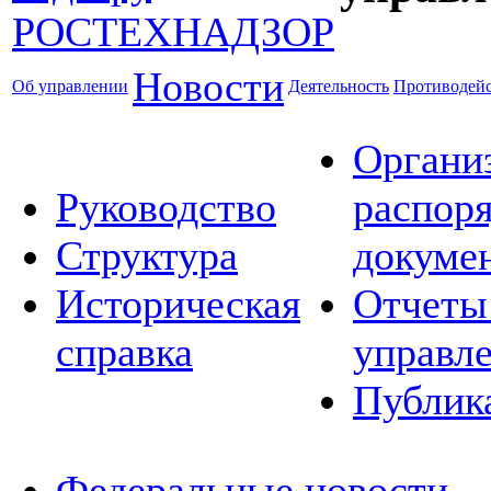
Новости
Об управлении
Деятельность
Противодейс
Органи
Руководство
распор
Структура
докуме
Историческая
Отчеты
справка
управл
Публик
Федеральные новости