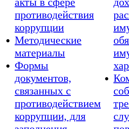
акты в сфере
дох
противодействия
рас
коррупции
им
Методические
обя
материалы
им
Формы
хар
документов,
Ко
связанных с
со
противодействием
тре
коррупции, для
сл
заполнения
по