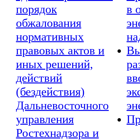
порядок
в 
обжалования
эн
нормативных
на
правовых актов и
Вы
иных решений,
ра
действий
вв
(бездействия)
эк
Дальневосточного
эн
управления
Пр
Ростехнадзора и