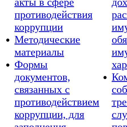
акты в сфере
дох
противодействия
рас
коррупции
им
Методические
обя
материалы
им
Формы
хар
документов,
Ко
связанных с
со
противодействием
тре
коррупции, для
сл
заполнения
по