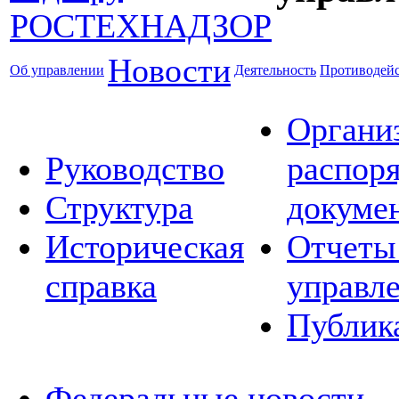
Новости
Об управлении
Деятельность
Противодейс
Органи
Руководство
распор
Структура
докуме
Историческая
Отчеты
справка
управл
Публик
Федеральные новости