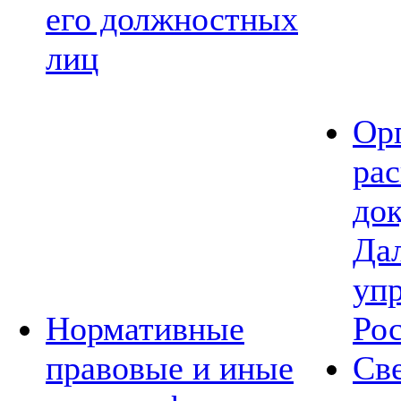
его должностных
лиц
Ор
ра
до
Да
уп
Нормативные
Ро
правовые и иные
Св