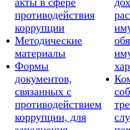
акты в сфере
дох
противодействия
рас
коррупции
им
Методические
обя
материалы
им
Формы
хар
документов,
Ко
связанных с
со
противодействием
тре
коррупции, для
сл
заполнения
по