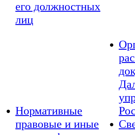
его должностных
лиц
Ор
ра
до
Да
уп
Нормативные
Ро
правовые и иные
Св