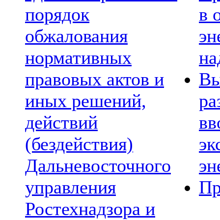
порядок
в 
обжалования
эн
нормативных
на
правовых актов и
Вы
иных решений,
ра
действий
вв
(бездействия)
эк
Дальневосточного
эн
управления
Пр
Ростехнадзора и