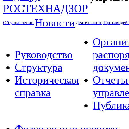
Новости
Об управлении
Деятельность
Противодейс
Органи
Руководство
распор
Структура
докуме
Историческая
Отчеты
справка
управл
Публик
Федеральные новости