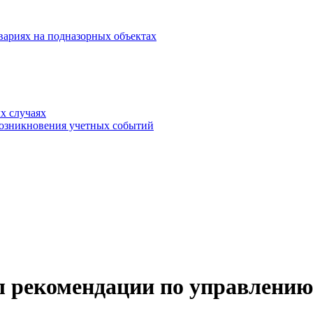
вариях на подназорных объектах
х случаях
возникновения учетных событий
ал рекомендации по управлен