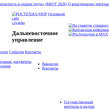
опасность и охрана труда» (БИОТ 2026)
О координации деятель
Основной
сайт
службы
Дальневосточное
управление
упции
События
Контакты
тельные документы
Вакансии
вления
Контакты
Государственный
контроль и надзор