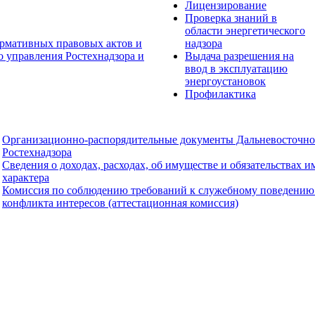
Лицензирование
Проверка знаний в
области энергетического
рмативных правовых актов и
надзора
о управления Ростехнадзора и
Выдача разрешения на
ввод в эксплуатацию
энергоустановок
Профилактика
Организационно-распорядительные документы Дальневосточно
Ростехнадзора
Сведения о доходах, расходах, об имуществе и обязательствах 
характера
Комиссия по соблюдению требований к служебному поведению
конфликта интересов (аттестационная комиссия)