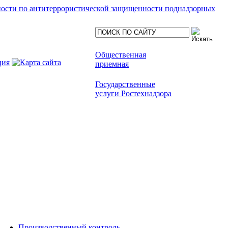
ности по антитеррористической защищенности поднадзорных
Общественная
приемная
Государственные
услуги Ростехнадзора
Производственный контроль