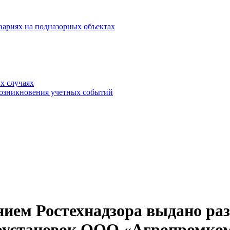
вариях на подназорных объектах
х случаях
возникновения учетных событий
ием Ростехнадзора выдано раз
гоустановок ООО «Агропромко