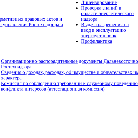
Лицензирование
Проверка знаний в
области энергетического
рмативных правовых актов и
надзора
о управления Ростехнадзора и
Выдача разрешения на
ввод в эксплуатацию
энергоустановок
Профилактика
Организационно-распорядительные документы Дальневосточно
Ростехнадзора
Сведения о доходах, расходах, об имуществе и обязательствах 
характера
Комиссия по соблюдению требований к служебному поведению
конфликта интересов (аттестационная комиссия)