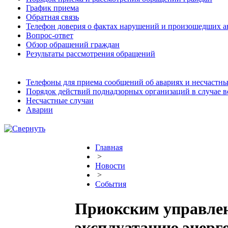
График приема
Обратная связь
Телефон доверия о фактах нарушений и произошедших а
Вопрос-ответ
Обзор обращений граждан
Результаты рассмотрения обращений
Телефоны для приема сообщений об авариях и несчастны
Порядок действий поднадзорных организаций в случае 
Несчастные случаи
Аварии
Главная
>
Новости
>
События
Приокским управлен
эксплуатацию энер