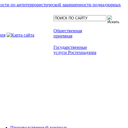
ности по антитеррористической защищенности поднадзорных
Общественная
приемная
Государственные
услуги Ростехнадзора
Производственный контроль