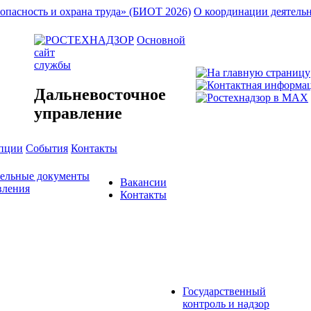
опасность и охрана труда» (БИОТ 2026)
О координации деятель
Основной
сайт
службы
Дальневосточное
управление
упции
События
Контакты
тельные документы
Вакансии
вления
Контакты
Государственный
контроль и надзор