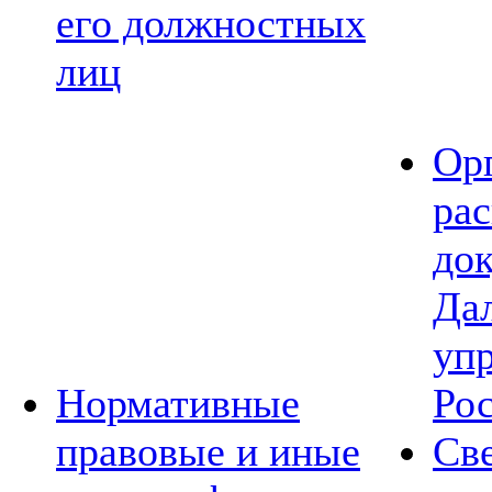
его должностных
лиц
Ор
ра
до
Да
уп
Нормативные
Ро
правовые и иные
Св