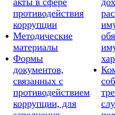
акты в сфере
дох
противодействия
рас
коррупции
им
Методические
обя
материалы
им
Формы
хар
документов,
Ко
связанных с
со
противодействием
тре
коррупции, для
сл
заполнения
по