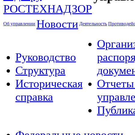
Новости
Об управлении
Деятельность
Противодейс
Органи
Руководство
распор
Структура
докуме
Историческая
Отчеты
справка
управл
Публик
Федеральные новости