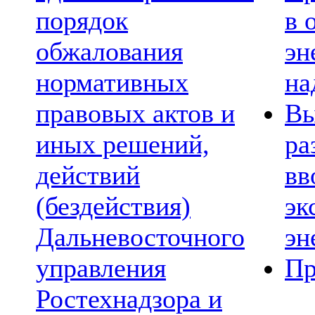
порядок
в 
обжалования
эн
нормативных
на
правовых актов и
Вы
иных решений,
ра
действий
вв
(бездействия)
эк
Дальневосточного
эн
управления
Пр
Ростехнадзора и