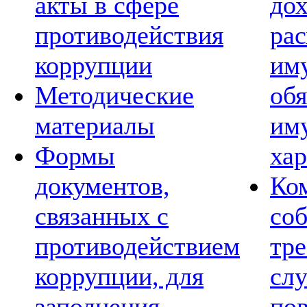
акты в сфере
дох
противодействия
рас
коррупции
им
Методические
обя
материалы
им
Формы
хар
документов,
Ко
связанных с
со
противодействием
тре
коррупции, для
сл
заполнения
по