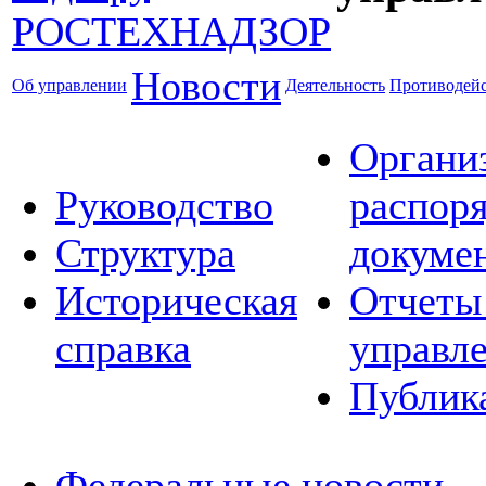
Новости
Об управлении
Деятельность
Противодейс
Органи
Руководство
распор
Структура
докуме
Историческая
Отчеты
справка
управл
Публик
Федеральные новости