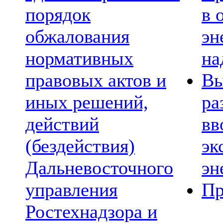
порядок
в 
обжалования
эн
нормативных
на
правовых актов и
Вы
иных решений,
ра
действий
вв
(бездействия)
эк
Дальневосточного
эн
управления
Пр
Ростехнадзора и