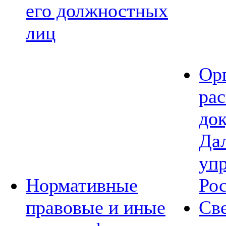
его должностных
лиц
Ор
ра
до
Да
уп
Нормативные
Ро
правовые и иные
Св