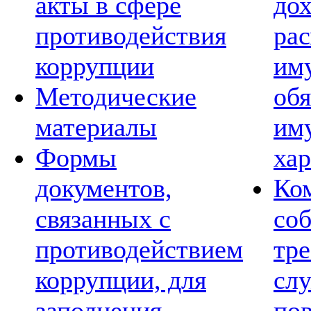
акты в сфере
дох
противодействия
рас
коррупции
им
Методические
обя
материалы
им
Формы
хар
документов,
Ко
связанных с
со
противодействием
тре
коррупции, для
сл
заполнения
по