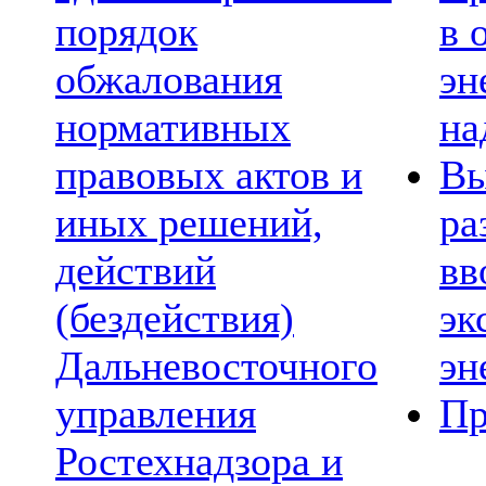
порядок
в 
обжалования
эн
нормативных
на
правовых актов и
Вы
иных решений,
ра
действий
вв
(бездействия)
эк
Дальневосточного
эн
управления
Пр
Ростехнадзора и