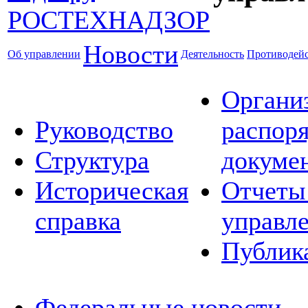
Новости
Об управлении
Деятельность
Противодейс
Органи
Руководство
распор
Структура
докуме
Историческая
Отчеты
справка
управл
Публик
Федеральные новости