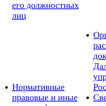
его должностных
лиц
Ор
ра
до
Да
уп
Нормативные
Ро
правовые и иные
Св