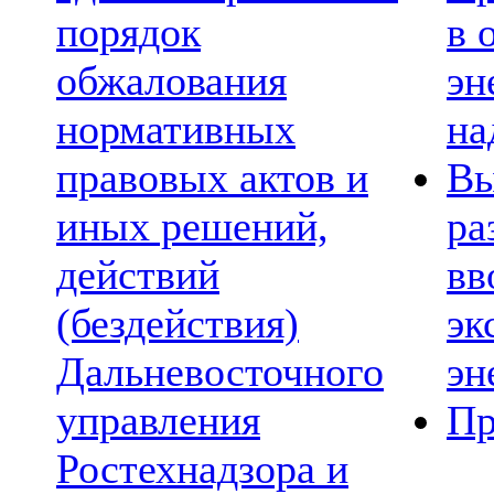
порядок
в 
обжалования
эн
нормативных
на
правовых актов и
Вы
иных решений,
ра
действий
вв
(бездействия)
эк
Дальневосточного
эн
управления
Пр
Ростехнадзора и