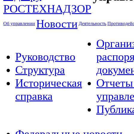
Новости
Об управлении
Деятельность
Противодейс
Органи
Руководство
распор
Структура
докуме
Историческая
Отчеты
справка
управл
Публик
Федеральные новости