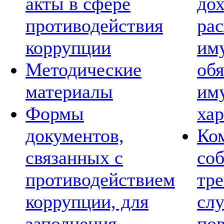
акты в сфере
дох
противодействия
рас
коррупции
им
Методические
обя
материалы
им
Формы
хар
документов,
Ко
связанных с
со
противодействием
тре
коррупции, для
сл
заполнения
по