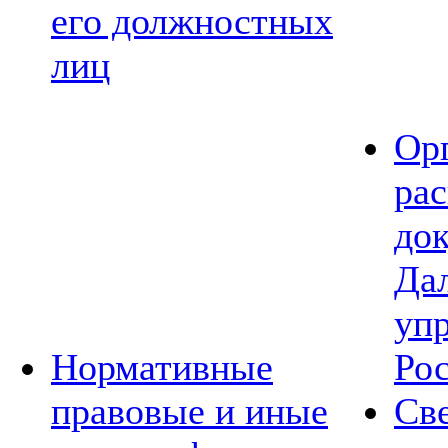
его должностных
лиц
Ор
ра
до
Да
уп
Нормативные
Ро
правовые и иные
Св