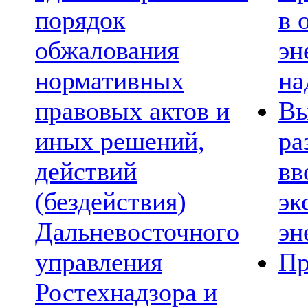
порядок
в 
обжалования
эн
нормативных
на
правовых актов и
Вы
иных решений,
ра
действий
вв
(бездействия)
эк
Дальневосточного
эн
управления
Пр
Ростехнадзора и