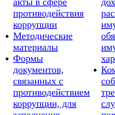
акты в сфере
дох
противодействия
рас
коррупции
им
Методические
обя
материалы
им
Формы
хар
документов,
Ко
связанных с
со
противодействием
тре
коррупции, для
сл
заполнения
по