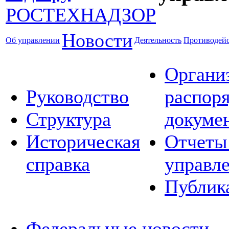
Новости
Об управлении
Деятельность
Противодейс
Органи
Руководство
распор
Структура
докуме
Историческая
Отчеты
справка
управл
Публик
Федеральные новости