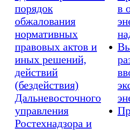
порядок
в 
обжалования
эн
нормативных
на
правовых актов и
Вы
иных решений,
ра
действий
вв
(бездействия)
эк
Дальневосточного
эн
управления
Пр
Ростехнадзора и