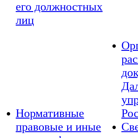
его должностных
лиц
Ор
ра
до
Да
уп
Нормативные
Ро
правовые и иные
Св