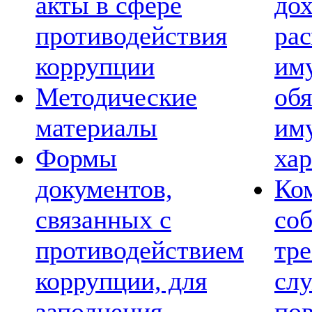
акты в сфере
дох
противодействия
рас
коррупции
им
Методические
обя
материалы
им
Формы
хар
документов,
Ко
связанных с
со
противодействием
тре
коррупции, для
сл
заполнения
по