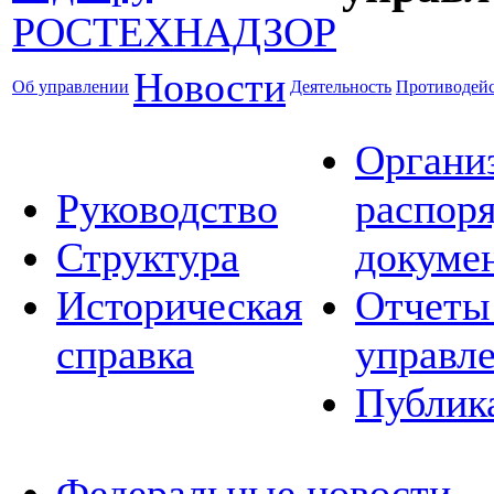
Новости
Об управлении
Деятельность
Противодейс
Органи
Руководство
распор
Структура
докуме
Историческая
Отчеты
справка
управл
Публик
Федеральные новости