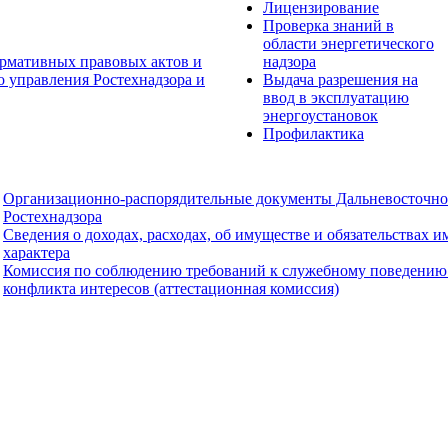
Лицензирование
Проверка знаний в
области энергетического
рмативных правовых актов и
надзора
о управления Ростехнадзора и
Выдача разрешения на
ввод в эксплуатацию
энергоустановок
Профилактика
Организационно-распорядительные документы Дальневосточно
Ростехнадзора
Сведения о доходах, расходах, об имуществе и обязательствах 
характера
Комиссия по соблюдению требований к служебному поведению
конфликта интересов (аттестационная комиссия)