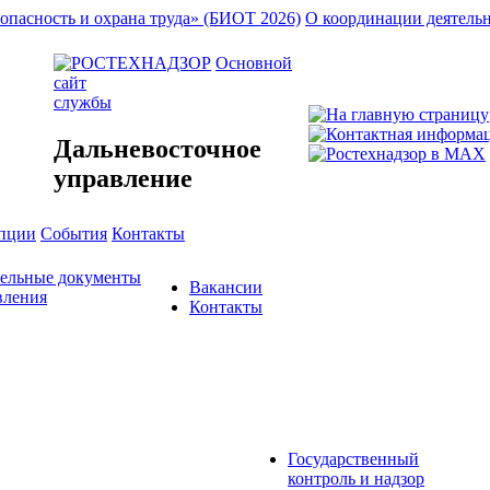
опасность и охрана труда» (БИОТ 2026)
О координации деятель
Основной
сайт
службы
Дальневосточное
управление
упции
События
Контакты
тельные документы
Вакансии
вления
Контакты
Государственный
контроль и надзор