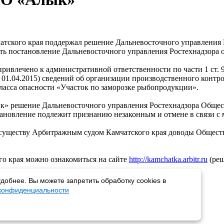
чатского края поддержал решение Дальневосточного управлени
ь постановление Дальневосточного управления Ростехнадзора о 
влечено к административной ответственности по части 1 ст. 9.
о 01.04.2015) сведений об организации производственного конт
класса опасности «Участок по заморозке рыбопродукции».
решение Дальневосточного управления Ростехнадзора Обществ
тановление подлежит признанию незаконным и отмене в связи с
существу Арбитражным судом Камчатского края доводы Обществ
о края можно ознакомиться на сайте
http://kamchatka.arbitr.ru
(реш
добнее. Вы можете запретить обработку cookies в
 конфиденциальности
пции
События
Карта сайта
Контакты