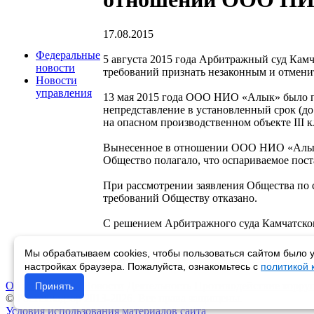
17.08.2015
Федеральные
5 августа 2015 года Арбитражный суд Кам
новости
требований признать незаконным и отменит
Новости
управления
13 мая 2015 года ООО НИО «Алык» было при
непредставление в установленный срок (д
на опасном производственном объекте III 
Вынесенное в отношении ООО НИО «Алык» 
Общество полагало, что оспариваемое пос
При рассмотрении заявления Общества по 
требований Обществу отказано.
С решением Арбитражного суда Камчатског
Мы обрабатываем cookies, чтобы пользоваться сайтом было у
Возврат к списку
настройках браузера. Пожалуйста, ознакомьтесь с
политикой
Об управлении
Новости
Деятельность
Противодействие корру
Принять
© Ростехнадзор 2013-2026. Все права защищены.
Условия использования материалов сайта