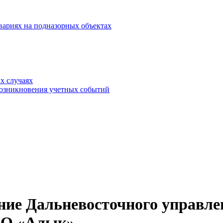
вариях на подназорных объектах
х случаях
возникновения учетных событий
ние Дальневосточного управле
О «Алык»