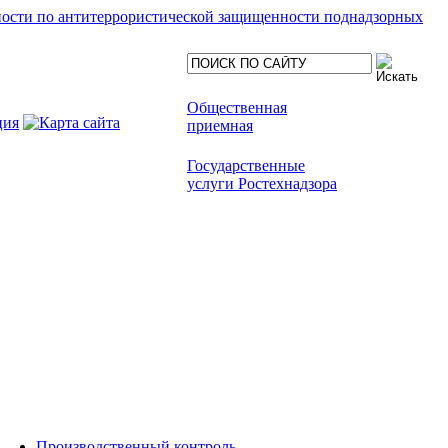
ности по антитеррористической защищенности поднадзорных
Общественная
приемная
Государственные
услуги Ростехнадзора
Производственный контроль