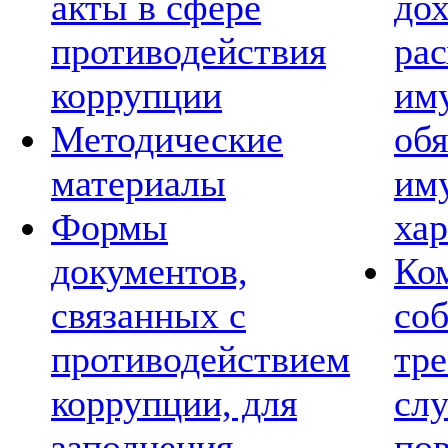
акты в сфере
дох
противодействия
рас
коррупции
им
Методические
обя
материалы
им
Формы
хар
документов,
Ко
связанных с
со
противодействием
тре
коррупции, для
сл
заполнения
по