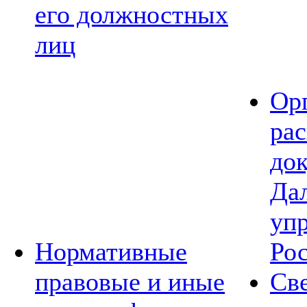
его должностных
лиц
Ор
ра
до
Да
уп
Нормативные
Ро
правовые и иные
Св