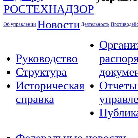
Новости
Об управлении
Деятельность
Противодейс
Органи
Руководство
распор
Структура
докуме
Историческая
Отчеты
справка
управл
Публик
Федеральные новости