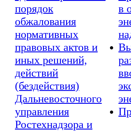
порядок
в 
обжалования
эн
нормативных
на
правовых актов и
Вы
иных решений,
ра
действий
вв
(бездействия)
эк
Дальневосточного
эн
управления
Пр
Ростехнадзора и