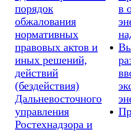
порядок
в 
обжалования
эн
нормативных
на
правовых актов и
Вы
иных решений,
ра
действий
вв
(бездействия)
эк
Дальневосточного
эн
управления
Пр
Ростехнадзора и