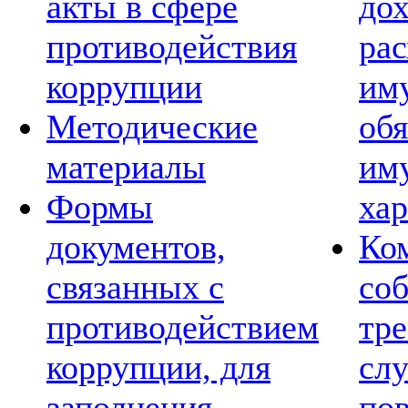
акты в сфере
дох
противодействия
рас
коррупции
им
Методические
обя
материалы
им
Формы
хар
документов,
Ко
связанных с
со
противодействием
тре
коррупции, для
сл
заполнения
по