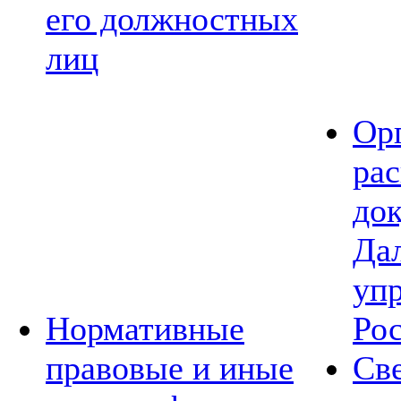
его должностных
лиц
Ор
ра
до
Да
уп
Нормативные
Ро
правовые и иные
Св