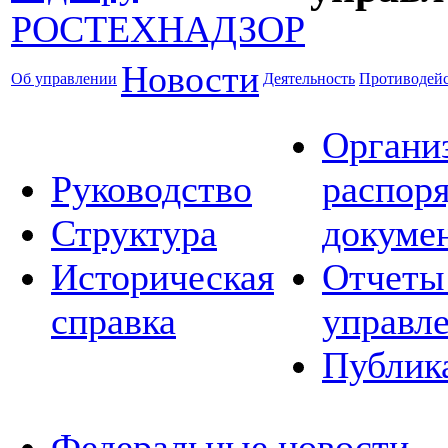
Новости
Об управлении
Деятельность
Противодейс
Органи
Руководство
распор
Структура
докуме
Историческая
Отчеты
справка
управл
Публик
Федеральные новости