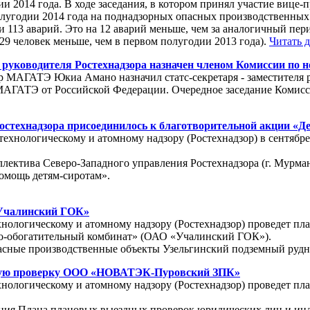
и 2014 года. В ходе заседания, в котором принял участие вице
лугодии 2014 года на поднадзорных опасных производственных 
113 аварий. Это на 12 аварий меньше, чем за аналогичный перио
 29 человек меньше, чем в первом полугодии 2013 года).
Читать 
ь руководителя Ростехнадзора назначен членом Комиссии по
ор МАГАТЭ Юкиа Амано назначил статс-секретаря - заместителя 
АГАТЭ от Российской Федерации. Очередное заседание Комиссии
остехнадзора присоединилось к благотворительной акции «Де
технологическому и атомному надзору (Ростехнадзор) в сентябр
оллектива Северо-Западного управления Ростехнадзора (г. Мурма
омощь детям-сиротам».
«Учалинский ГОК»
ехнологическому и атомному надзору (Ростехнадзор) проведет 
о-обогатительный комбинат» (ОАО «Учалинский ГОК»).
пасные производственные объекты Узельгинский подземный руд
овую проверку ООО «НОВАТЭК-Пуровский ЗПК»
технологическому и атомному надзору (Ростехнадзор) проведе
ния Плана плановых выездных проверок юридических лиц и инд