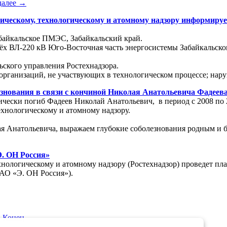
далее →
ическому, технологическому и атомному надзору информируе
байкальское ПМЭС, Забайкальский край.
рёх ВЛ-220 кВ Юго-Восточная часть энергосистемы Забайкальск
ьского управления Ростехнадзора.
организаций, не участвующих в технологическом процессе; нар
знования в связи с кончиной Николая Анатольевича Фадеев
агически погиб Фадеев Николай Анатольевич, в период с 2008 п
ехнологическому и атомному надзору.
ая Анатольевича, выражаем глубокие соболезнования родным и 
Э. ОН Россия»
ехнологическому и атомному надзору (Ростехнадзор) проведет п
АО «Э. ОН Россия»).
|
Конец