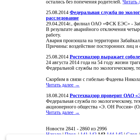
остались без попечения родителей.
Читать 
25.08.2014
Федеральная служба по эколог
расследование
29.04.2014г., филиал ОАО «ФСК ЕЭС» - За
В результате аварийного отключения четы
работу.
Авария произошла на территории Забайкал
Причины: воздействие посторонних лиц и 
25.08.2014
Ростехнадзор выражает соболе
24 августа 2014 года на 54 году жизни тр
Федеральной службы по экологическому, т
Скорбим в связи с гибелью Фадеева Никол
Читать далее →
18.08.2014
Ростехнадзор проверит ОАО «
Федеральная служба по экологическому, т
акционерного общества «Э. ОН Россия» (О
Читать далее →
Новости 2841 - 2860 из 2996
Начало
|
Пред.
|
141
142
143
144
145
|
След.