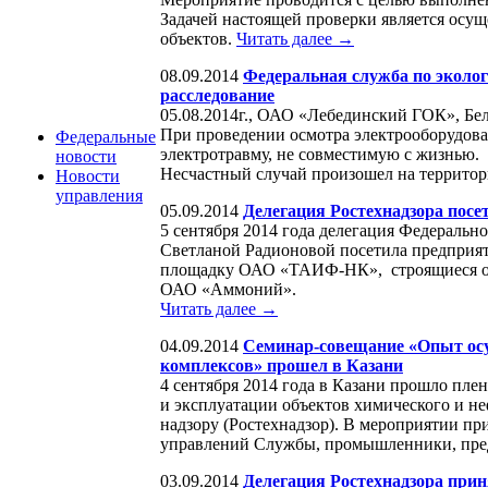
Задачей настоящей проверки является осу
объектов.
Читать далее →
08.09.2014
Федеральная служба по эколог
расследование
05.08.2014г., ОАО «Лебединский ГОК», Бел
При проведении осмотра электрооборудова
Федеральные
электротравму, не совместимую с жизнью.
новости
Несчастный случай произошел на террито
Новости
управления
05.09.2014
Делегация Ростехнадзора пос
5 сентября 2014 года делегация Федерально
Светланой Радионовой посетила предприя
площадку ОАО «ТАИФ-НК», строящиеся объ
ОАО «Аммоний».
Читать далее →
04.09.2014
Семинар-совещание «Опыт осу
комплексов» прошел в Казани
4 сентября 2014 года в Казани прошло пле
и эксплуатации объектов химического и н
надзору (Ростехнадзор). В мероприятии пр
управлений Службы, промышленники, пред
03.09.2014
Делегация Ростехнадзора прин