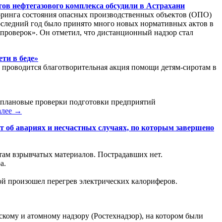
ов нефтегазового комплекса обсудили в Астрахани
оринга состояния опасных производственных объектов (ОПО)
последний год было принято много новых нормативных актов в
 проверок». Он отметил, что дистанционный надзор стал
ти в беде»
е проводится благотворительная акция помощи детям-сиротам в
неплановые проверки подготовки предприятий
алее →
т об авариях и несчастных случаях, по которым завершено
ам взрывчатых материалов. Пострадавших нет.
а.
рой произошел перегрев электрических калориферов.
скому и атомному надзору (Ростехнадзор), на котором были