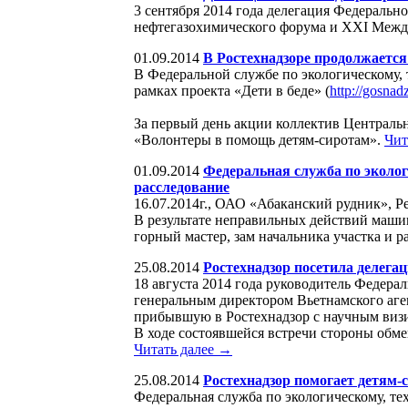
3 сентября 2014 года делегация Федеральн
нефтегазохимического форума и XXI Между
01.09.2014
В Ростехнадзоре продолжаетс
В Федеральной службе по экологическому, 
рамках проекта «Дети в беде» (
http://gosnad
За первый день акции коллектив Центральн
«Волонтеры в помощь детям-сиротам».
Чит
01.09.2014
Федеральная служба по эколог
расследование
16.07.2014г., ОАО «Абаканский рудник», Р
В результате неправильных действий маши
горный мастер, зам начальника участка и 
25.08.2014
Ростехнадзор посетила делега
18 августа 2014 года руководитель Федера
генеральным директором Вьетнамского аг
прибывшую в Ростехнадзор с научным виз
В ходе состоявшейся встречи стороны обме
Читать далее →
25.08.2014
Ростехнадзор помогает детям-
Федеральная служба по экологическому, те