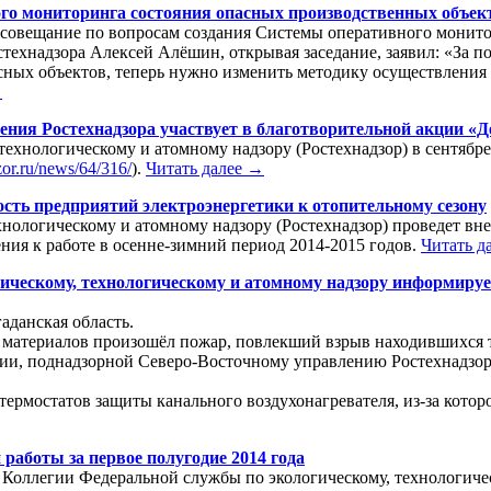
го мониторинга состояния опасных производственных объект
о совещание по вопросам создания Системы оперативного монит
стехнадзора Алексей Алёшин, открывая заседание, заявил: «За 
асных объектов, теперь нужно изменить методику осуществления
→
ния Ростехнадзора участвует в благотворительной акции «Де
технологическому и атомному надзору (Ростехнадзор) в сентябр
zor.ru/news/64/316/
).
Читать далее →
ость предприятий электроэнергетики к отопительному сезону
ехнологическому и атомному надзору (Ростехнадзор) проведет в
ния к работе в осенне-зимний период 2014-2015 годов.
Читать д
ическому, технологическому и атомному надзору информируе
аданская область.
 материалов произошёл пожар, повлекший взрыв находившихся т
ии, поднадзорной Северо-Восточному управлению Ростехнадзор
 термостатов защиты канального воздухонагревателя, из-за кото
 работы за первое полугодие 2014 года
ие Коллегии Федеральной службы по экологическому, технологиче