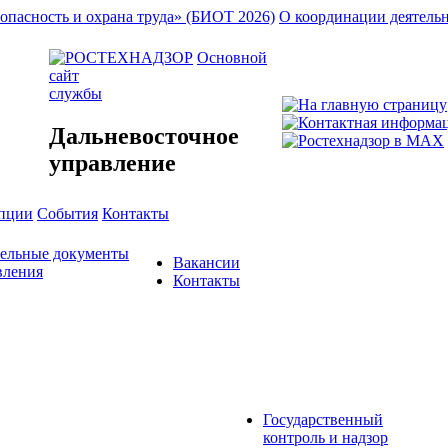
опасность и охрана труда» (БИОТ 2026)
О координации деятель
Основной
сайт
службы
Дальневосточное
управление
упции
События
Контакты
тельные документы
Вакансии
вления
Контакты
Государственный
контроль и надзор