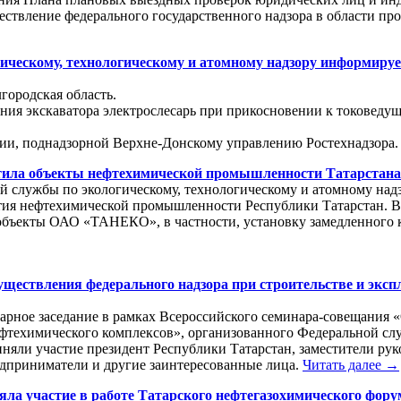
ществление федерального государственного надзора в области 
ическому, технологическому и атомному надзору информируе
городская область.
ния экскаватора электрослесарь при прикосновении к токоведу
рии, поднадзорной Верхне-Донскому управлению Ростехнадзора
етила объекты нефтехимической промышленности Татарстана
й службы по экологическому, технологическому и атомному надзо
тия нефтехимической промышленности Республики Татарстан. Во
екты ОАО «ТАНЕКО», в частности, установку замедленного ко
ществления федерального надзора при строительстве и эксп
нарное заседание в рамках Всероссийского семинара-совещания 
ефтехимического комплексов», организованного Федеральной сл
иняли участие президент Республики Татарстан, заместители ру
приниматели и другие заинтересованные лица.
Читать далее →
яла участие в работе Татарского нефтегазохимического фору