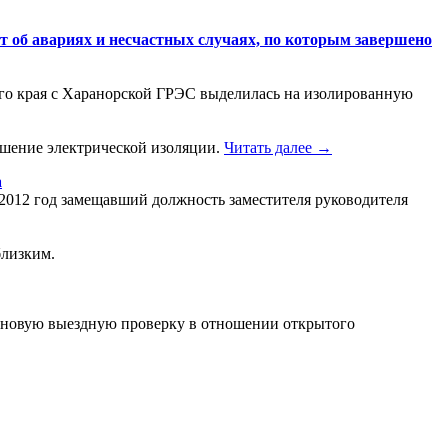
т об авариях и несчастных случаях, по которым завершено
ого края с Харанорской ГРЭС выделилась на изолированную
ушение электрической изоляции.
Читать далее →
а
о 2012 год замещавший должность заместителя руководителя
близким.
лановую выездную проверку в отношении открытого