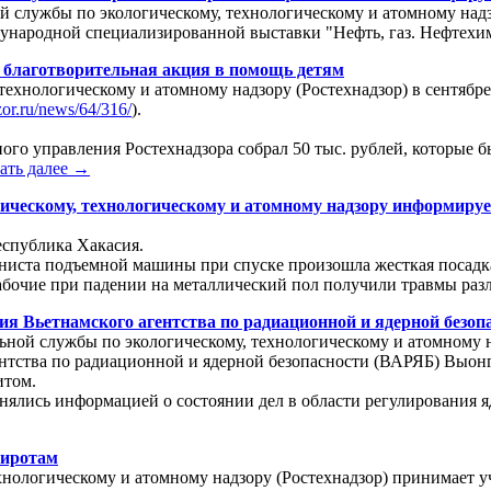
ой службы по экологическому, технологическому и атомному надз
народной специализированной выставки "Нефть, газ. Нефтехим
я благотворительная акция в помощь детям
технологическому и атомному надзору (Ростехнадзор) в сентябр
zor.ru/news/64/316/
).
ого управления Ростехнадзора собрал 50 тыс. рублей, которые 
ать далее →
ическому, технологическому и атомному надзору информируе
еспублика Хакасия.
ниста подъемной машины при спуске произошла жесткая посадка 
рабочие при падении на металлический пол получили травмы раз
ция Вьетнамского агентства по радиационной и ядерной безоп
льной службы по экологическому, технологическому и атомному 
ентства по радиационной и ядерной безопасности (ВАРЯБ) Выо
итом.
нялись информацией о состоянии дел в области регулирования я
сиротам
хнологическому и атомному надзору (Ростехнадзор) принимает у