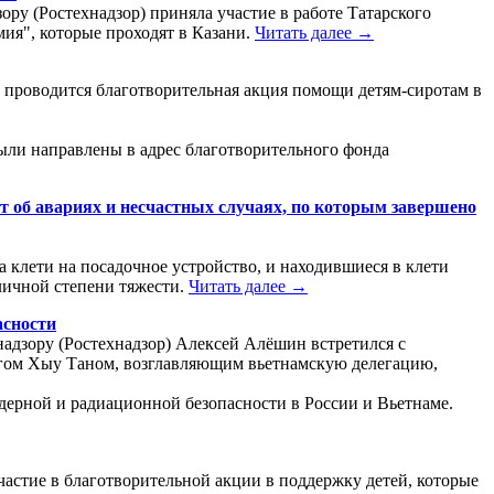
ору (Ростехнадзор) приняла участие в работе Татарского
ия", которые проходят в Казани.
Читать далее →
е проводится благотворительная акция помощи детям-сиротам в
были направлены в адрес благотворительного фонда
т об авариях и несчастных случаях, по которым завершено
клети на посадочное устройство, и находившиеся в клети
личной степени тяжести.
Читать далее →
асности
надзору (Ростехнадзор) Алексей Алёшин встретился с
нгом Хыу Таном, возглавляющим вьетнамскую делегацию,
дерной и радиационной безопасности в России и Вьетнаме.
частие в благотворительной акции в поддержку детей, которые