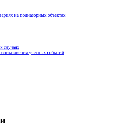
вариях на подназорных объектах
х случаях
возникновения учетных событий
ти