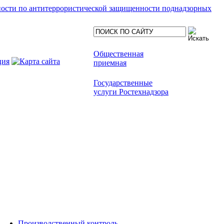
ности по антитеррористической защищенности поднадзорных
Общественная
приемная
Государственные
услуги Ростехнадзора
Производственный контроль