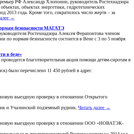
-премьер РФ Александр Хлопонин, руководитель Ростехнадзора
объектах, объектах энергетики, гидротехнических
д 2013 года. Кроме того, сократилось число жертв – за
далее →
 нормам безопасности МАГАТЭ
руководителя Ростехнадзора Алексея Ферапонтова членом
 по нормам безопасности состоится в Вене с 3 по 5 ноября
ти в беде»
е проводится благотворительная акция помощи детям-сиротам в
нск) было перечислено 11 450 рублей в адрес
плановую выездную проверку в отношении Открытого
ник и Учалинский подземный рудник.
Читать далее →
т плановую выездную проверку в отношении ООО «НОВАТЭК-
ивидуальных предпринимателей Ростехнадзором на 2014 год.