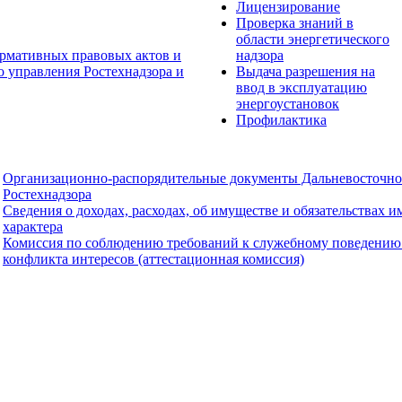
Лицензирование
Проверка знаний в
области энергетического
рмативных правовых актов и
надзора
о управления Ростехнадзора и
Выдача разрешения на
ввод в эксплуатацию
энергоустановок
Профилактика
Организационно-распорядительные документы Дальневосточно
Ростехнадзора
Сведения о доходах, расходах, об имуществе и обязательствах 
характера
Комиссия по соблюдению требований к служебному поведению
конфликта интересов (аттестационная комиссия)