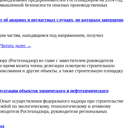
промышленной безопасности опасных производственных
т об авариях и несчастных случаях, по которым завершено
щим частям, находящимся под напряжением, получил
.
Читать далее →
ру (Ростехнадзор) во главе с заместителем руководителя
 время визита члены делегации осмотрели строительную
ксования и другие объекты, а также строительную площадку
луатации объектов химического и нефтехимического
«Опыт осуществления федерального надзора при строительстве
ужбой по экологическому, технологическому и атомному
ководителя Ростехнадзора, руководители региональных
ма